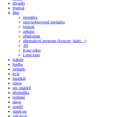
divadlo
festival
film
premiéra
znovuobnovená premiéra
bijásek
artkino
přidáváme
alternativní program (koncert, balet…)
3D
Kino odpo
Letní kino
folklór
hudba
jarmark
kvíz
muzikál
opera
pro mládež
přednáška
rodinné
show
soutěž
stand-up
talkshow