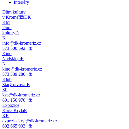
Interiéry
Dům kultury
v Kroměříži
DK
KM
Dům
kultury
D
K
info@dk-kromeriz.cz
573 500 592
|
fb
Kino
Nadsklepí
K
N
kino@dk-kromeriz.cz
573 339 280
|
fb
Klub
Starý pivovar
K
SP
ksp@dk-kromeriz.cz
601 156 970
|
fb
Expozice
Karla Kryla
E
KK
expozicekryl@dk-kromeriz.cz
602 665 903
|
fb