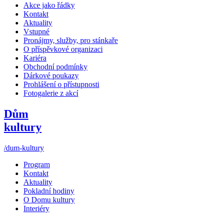
Akce jako řádky
Kontakt
Aktuality
Vstupné
Pronájmy, služby, pro stánkaře
O příspěvkové organizaci
Kariéra
Obchodní podmínky
Dárkové poukazy
Prohlášení o přístupnosti
Fotogalerie z akcí
Dům
kultury
/dum-kultury
Program
Kontakt
Aktuality
Pokladní hodiny
O Domu kultury
Interiéry