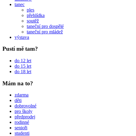
tanec
ples
přehlídka
soutěž
taneční pro dospělé
taneční pro mládež
výstava
Pustí mě tam?
do 12 let
do 15 let
do 18 let
Mám na to?
zdarma
děti
dobrovolné
pro školy
předprodej
rodinné
senioři
studenti