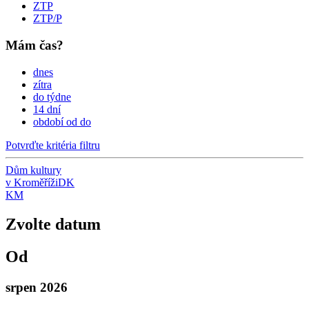
ZTP
ZTP/P
Mám čas?
dnes
zítra
do týdne
14 dní
období od do
Potvrďte kritéria filtru
Dům kultury
v Kroměříži
DK
KM
Zvolte datum
Od
srpen 2026