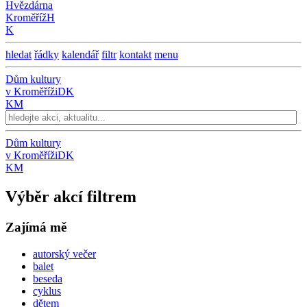
Hvězdárna
Kroměříž
H
K
hledat
řádky
kalendář
filtr
kontakt
menu
Dům kultury
v Kroměříži
DK
KM
Dům kultury
v Kroměříži
DK
KM
Výběr akcí filtrem
Zajímá mě
autorský večer
balet
beseda
cyklus
dětem