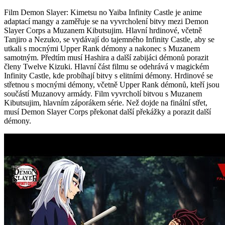
Film Demon Slayer: Kimetsu no Yaiba Infinity Castle je anime
adaptací mangy a zaměřuje se na vyvrcholení bitvy mezi Demon
Slayer Corps a Muzanem Kibutsujim. Hlavní hrdinové, včetně
Tanjiro a Nezuko, se vydávají do tajemného Infinity Castle, aby se
utkali s mocnými Upper Rank démony a nakonec s Muzanem
samotným. Předtím musí Hashira a další zabijáci démonů porazit
členy Twelve Kizuki. Hlavní část filmu se odehrává v magickém
Infinity Castle, kde probíhají bitvy s elitními démony. Hrdinové se
střetnou s mocnými démony, včetně Upper Rank démonů, kteří jsou
součástí Muzanovy armády. Film vyvrcholí bitvou s Muzanem
Kibutsujim, hlavním záporákem série. Než dojde na finální střet,
musí Demon Slayer Corps překonat další překážky a porazit další
démony.