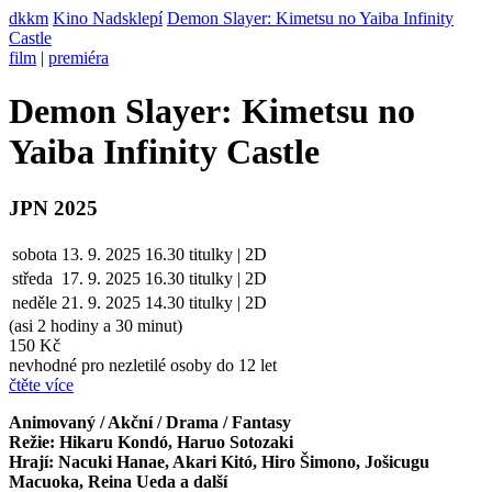
dkkm
Kino Nadsklepí
Demon Slayer: Kimetsu no Yaiba Infinity
Castle
film
|
premiéra
Demon Slayer: Kimetsu no
Yaiba Infinity Castle
JPN 2025
sobota
13. 9. 2025
16.30
titulky | 2D
středa
17. 9.
2025
16.30
titulky | 2D
neděle
21. 9.
2025
14.30
titulky | 2D
(asi 2 hodiny a 30 minut)
150 Kč
nevhodné pro nezletilé osoby do 12 let
čtěte více
Animovaný / Akční / Drama / Fantasy
Režie: Hikaru Kondó, Haruo Sotozaki
Hrají: Nacuki Hanae, Akari Kitó, Hiro Šimono, Jošicugu
Macuoka, Reina Ueda a další