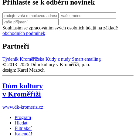
Přihlaste se k odběru novinek
Souhlasím se zpracováním svých osobních údajů na základě
obchodních podmínek
Partneři
Týdeník Kroměřížska
Kudy z nudy
Smart emailing
© 2013–2026 Dům kultury v Kroměříži, p. o.
design: Karel Mazoch
Dům kultury
v Kroměříži
www.dk-kromeriz.cz
Program
Hledat
Filtr akcí
Kalendář