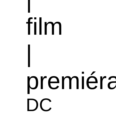
film
|
premiér
DC