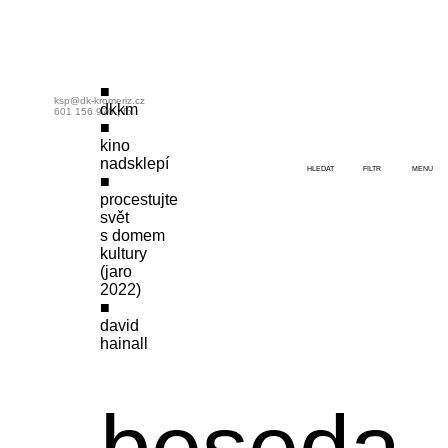
ksp@dk-kromeriz.cz
dkkm
601 156 970
|
fb
kino
nadsklepí
HLEDAT
FILTR
MENU
procestujte
svět
s domem
kultury
(jaro
2022)
david
hainall
beseda