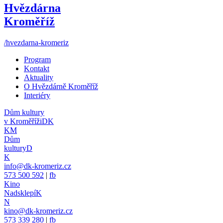
Hvězdárna
Kroměříž
/hvezdarna-kromeriz
Program
Kontakt
Aktuality
O Hvězdárně Kroměříž
Interiéry
Dům kultury
v Kroměříži
DK
KM
Dům
kultury
D
K
info@dk-kromeriz.cz
573 500 592
|
fb
Kino
Nadsklepí
K
N
kino@dk-kromeriz.cz
573 339 280
|
fb