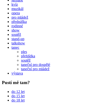
jarmark
kvíz
muzikál
opera
pro mládež
přednáška
rodinné
show
soutěž
stand-up
talkshow
tanec
ples
přehlídka
soutěž
taneční pro dospělé
taneční pro mládež
výstava
Pustí mě tam?
do 12 let
do 15 let
do 18 let