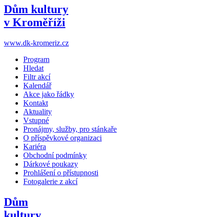
Dům kultury
v Kroměříži
www.dk-kromeriz.cz
Program
Hledat
Filtr akcí
Kalendář
Akce jako řádky
Kontakt
Aktuality
Vstupné
Pronájmy, služby, pro stánkaře
O příspěvkové organizaci
Kariéra
Obchodní podmínky
Dárkové poukazy
Prohlášení o přístupnosti
Fotogalerie z akcí
Dům
kultury