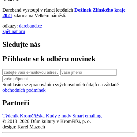
Dareband vystoupí v rámci letošních
Dožínek Zlínského kraje
2021
zdarma na Velkém náměstí.
odkazy:
dareband.cz
zpět nahoru
Sledujte nás
Přihlaste se k odběru novinek
Souhlasím se zpracováním svých osobních údajů na základě
obchodních podmínek
Partneři
Týdeník Kroměřížska
Kudy z nudy
Smart emailing
© 2013–2026 Dům kultury v Kroměříži, p. o.
design: Karel Mazoch