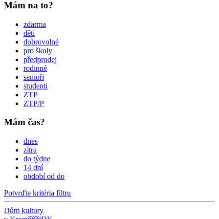
Mám na to?
zdarma
děti
dobrovolné
pro školy
předprodej
rodinné
senioři
studenti
ZTP
ZTP/P
Mám čas?
dnes
zítra
do týdne
14 dní
období od do
Potvrďte kritéria filtru
Dům kultury