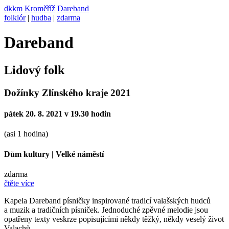
dkkm
Kroměříž
Dareband
folklór
|
hudba
|
zdarma
Dareband
Lidový folk
Dožínky Zlínského kraje 2021
pátek 20. 8. 2021 v 19.30 hodin
(asi 1 hodina)
Dům kultury
|
Velké náměstí
zdarma
čtěte více
Kapela Dareband písničky inspirované tradicí valašských hudců
a muzik a tradičních písniček. Jednoduché zpěvné melodie jsou
opatřeny texty veskrze popisujícími někdy těžký, někdy veselý život
Valachů.