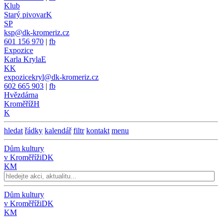
Klub
Starý pivovar
K
SP
ksp@dk-kromeriz.cz
601 156 970
|
fb
Expozice
Karla Kryla
E
KK
expozicekryl@dk-kromeriz.cz
602 665 903
|
fb
Hvězdárna
Kroměříž
H
K
hledat
řádky
kalendář
filtr
kontakt
menu
Dům kultury
v Kroměříži
DK
KM
Dům kultury
v Kroměříži
DK
KM