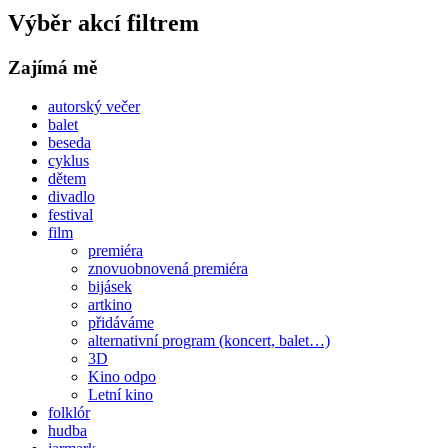
Výběr akcí filtrem
Zajímá mě
autorský večer
balet
beseda
cyklus
dětem
divadlo
festival
film
premiéra
znovuobnovená premiéra
bijásek
artkino
přidáváme
alternativní program (koncert, balet…)
3D
Kino odpo
Letní kino
folklór
hudba