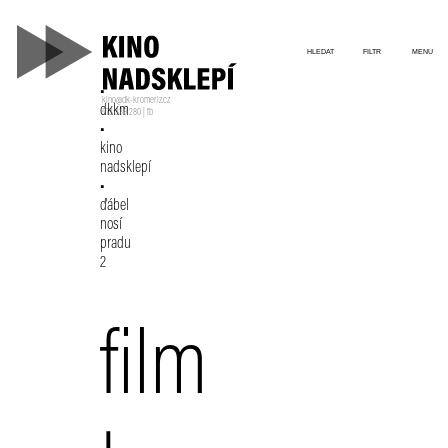
HLEDAT
FILTR
MENU
kino@dk-kromeriz.cz
dkkm
573 339 280
|
fb
kino
nadsklepí
ďábel
nosí
pradu
2
film