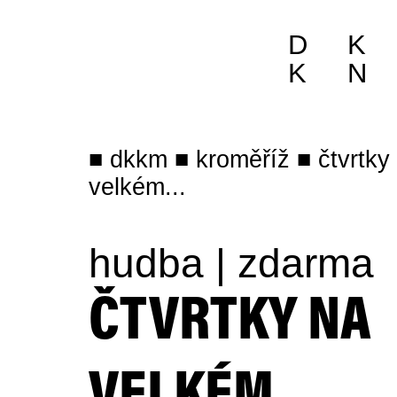
D
K
K
N
dkkm
kroměříž
čtvrtky
velkém...
hudba
|
zdarma
ČTVRTKY NA