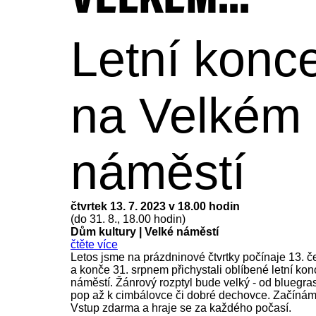
VELKÉM...
Letní konce
na Velkém
náměstí
čtvrtek 13. 7. 2023 v 18.00 hodin
(do 31. 8., 18.00 hodin)
Dům kultury
|
Velké náměstí
čtěte více
Letos jsme na prázdninové čtvrtky počínaje 13. 
a konče 31. srpnem přichystali oblíbené letní ko
náměstí. Žánrový rozptyl bude velký - od bluegras
pop až k cimbálovce či dobré dechovce. Začínám
Vstup zdarma a hraje se za každého počasí.