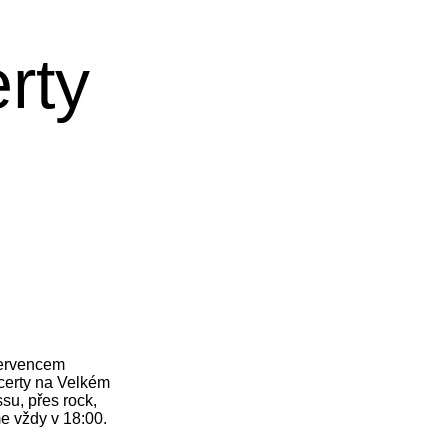
rty
červencem
ncerty na Velkém
su, přes rock,
e vždy v 18:00.