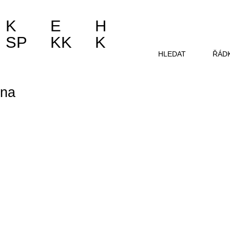
K
E
H
SP
KK
K
HLEDAT
ŘÁD
 na