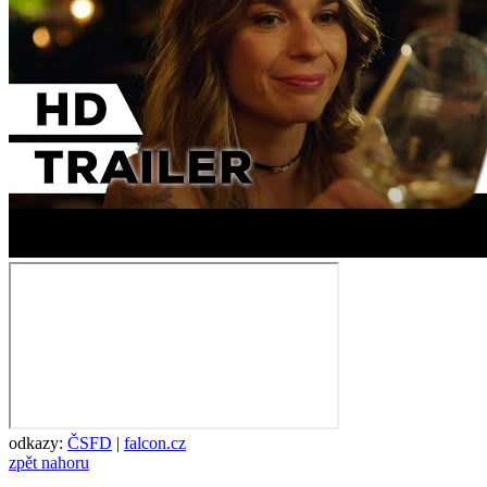
odkazy:
ČSFD
|
falcon.cz
zpět nahoru