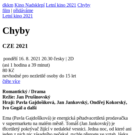
dkkm
Kino Nadsklepí
Letní kino 2021
Chyby
film
|
přidáváme
Letní kino 2021
Chyby
CZE 2021
pondělí
16. 8. 2021
20.30
česky | 2D
(asi 1 hodina a 39 minut)
80 Kč
nevhodné pro nezletilé osoby do 15 let
čtěte více
Romantický / Drama
Režie: Jan Prušinovský
Hrají: Pavla Gajdošíková, Jan Jankovský, Ondřej Kokorský,
Ivo Gogál a další
Ema (Pavla Gajdošíková) je energická pětadvacetiletá prodavačka
v supermarketu na malém městě. Tomáš (Jan Jankovský) je
třicetiletý pokrývač žijící v nedaleké vesnici. Jedna noc, od které ani
jeden z nich nic zásadního nečekal, rychle přeroste ve vztah, lásku