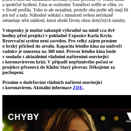
a společné bydlení. Ema se rozhodne Tomášovi svěřit se vším, co
v životě prožila. Toho to ale nezajímá, protože oba podle něj mají žít
jen teď a tady. Náhodné setkání s minulostí ovšem nečekaně
odstartuje sérii událostí, která obrátí životy obou dotyčných naruby.
Vstupenky je možné zakoupit výhradně na místě cca dvě
hodiny před projekcí v pokladně Expozice Karla Kryla.
Rezervační systém není zaveden. Pro velký zájem prosíme
o brzký příchod do areálu. Kapacita letního kina na nádvoří
radnice je omezena na 300 míst. Provoz letního kina bude
v souladu s aktuálními vládními nařízeními související
s koronavirovou krizí. V případě nepříznivého počasí se
projekce přesouvá do Klubu Starý pivovar. Děkujeme za
pochopení.
Prosíme o dodržování vládních nařízení související
s koronavirem. Aktuální informace
ZDE
.