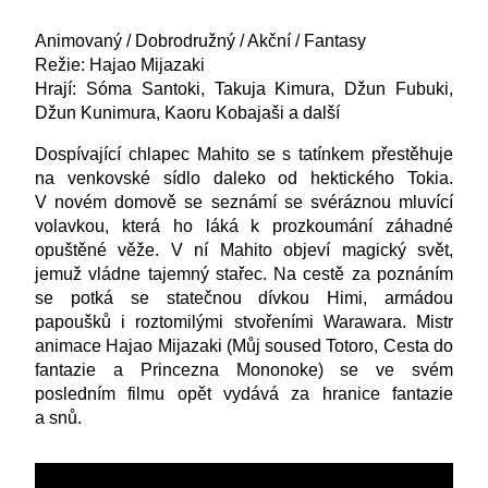
Animovaný / Dobrodružný / Akční / Fantasy
Režie: Hajao Mijazaki
Hrají: Sóma Santoki, Takuja Kimura, Džun Fubuki,
Džun Kunimura, Kaoru Kobajaši a další
Dospívající chlapec Mahito se s tatínkem přestěhuje
na venkovské sídlo daleko od hektického Tokia.
V novém domově se seznámí se svéráznou mluvící
volavkou, která ho láká k prozkoumání záhadné
opuštěné věže. V ní Mahito objeví magický svět,
jemuž vládne tajemný stařec. Na cestě za poznáním
se potká se statečnou dívkou Himi, armádou
papoušků i roztomilými stvořeními Warawara. Mistr
animace Hajao Mijazaki (Můj soused Totoro, Cesta do
fantazie a Princezna Mononoke) se ve svém
posledním filmu opět vydává za hranice fantazie
a snů.