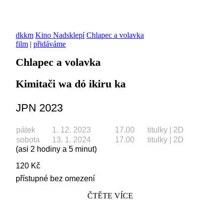
dkkm
Kino Nadsklepí
Chlapec a volavka
film
|
přidáváme
Chlapec a volavka
Kimitači wa dó ikiru ka
JPN 2023
pátek
1. 12. 2023
17.00
titulky | 2D
sobota
13. 1. 2024
17.00
titulky | 2D
(asi 2 hodiny a 5 minut)
120 Kč
přístupné bez omezení
ČTĚTE VÍCE