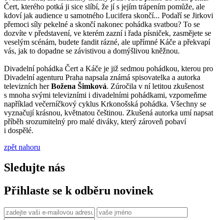
Čert, kterého potká ji sice slíbí, že jí s jejím trápením pomůže, ale
kdoví jak audience u samotného Lucifera skončí... Podaří se Jirkovi
přemoci síly pekelné a skončí nakonec pohádka svatbou? To se
dozvíte v představení, ve kterém zazní i řada písniček, zasmějete se
veselým scénám, budete fandit rázné, ale upřímné Káče a překvapí
vás, jak to dopadne se závistivou a domýšlivou kněžnou.
Divadelní pohádka Čert a Káče je již sedmou pohádkou, kterou pro
Divadelní agenturu Praha napsala známá spisovatelka a autorka
televizních her
Božena Šimková
. Zúročila v ní letitou zkušenost
s mnoha svými televizními i divadelními pohádkami, vzpomeňme
například večerníčkový cyklus Krkonošská pohádka. Všechny se
vyznačují krásnou, květnatou češtinou. Zkušená autorka umí napsat
příběh srozumitelný pro malé diváky, který zároveň pobaví
i dospělé.
zpět nahoru
Sledujte nás
Přihlaste se k odběru novinek