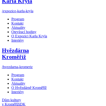
Karla Kryla
/expozice-karla-kryla
Program
Kontakt
Aktuality
Otevírací hodiny
O Expozici Karla Kryla
Interiéry
Hvězdárna
Kroměříž
/hvezdarna-kromeriz
Program
Kontakt
Aktuality
O Hvězdárně Kroměříž
Interiéry
Dům kultury
v Kroměříži
DK