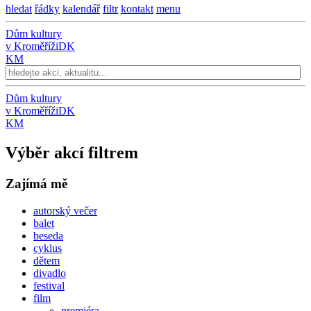
hledat
řádky
kalendář
filtr
kontakt
menu
Dům kultury
v Kroměříži
DK
KM
Dům kultury
v Kroměříži
DK
KM
Výběr akcí filtrem
Zajímá mě
autorský večer
balet
beseda
cyklus
dětem
divadlo
festival
film
premiéra