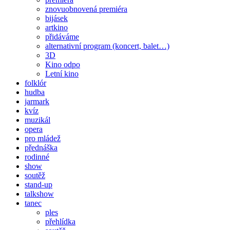
znovuobnovená premiéra
bijásek
artkino
přidáváme
alternativní program (koncert, balet…)
3D
Kino odpo
Letní kino
folklór
hudba
jarmark
kvíz
muzikál
opera
pro mládež
přednáška
rodinné
show
soutěž
stand-up
talkshow
tanec
ples
přehlídka