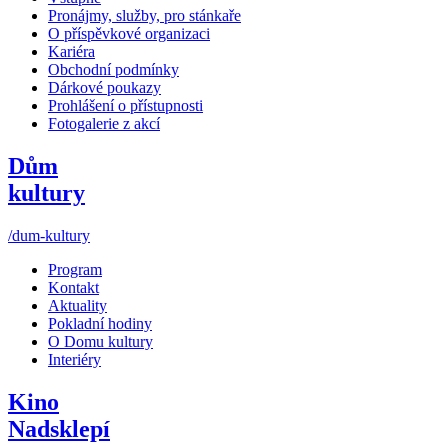
Pronájmy, služby, pro stánkaře
O příspěvkové organizaci
Kariéra
Obchodní podmínky
Dárkové poukazy
Prohlášení o přístupnosti
Fotogalerie z akcí
Dům
kultury
/dum-kultury
Program
Kontakt
Aktuality
Pokladní hodiny
O Domu kultury
Interiéry
Kino
Nadsklepí