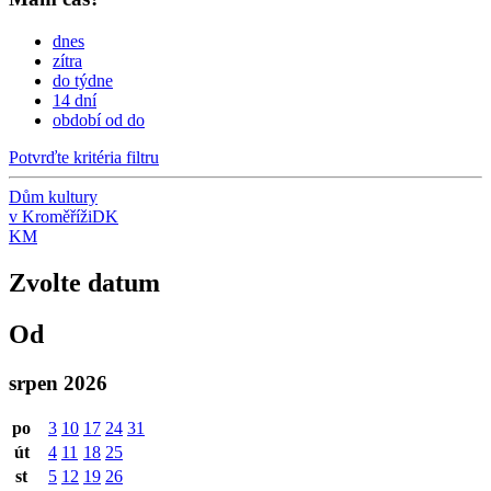
dnes
zítra
do týdne
14 dní
období od do
Potvrďte kritéria filtru
Dům kultury
v Kroměříži
DK
KM
Zvolte datum
Od
srpen 2026
po
3
10
17
24
31
út
4
11
18
25
st
5
12
19
26