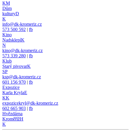
KM
Dům
kultury
D
K
info@dk-kromeriz.cz
573 500 592
|
fb
Kino
Nadsklepí
K
N
kino@dk-kromeriz.cz
573 339 280
|
fb
Klub
Starý pivovar
K
SP
ksp@dk-kromeriz.cz
601 156 970
|
fb
Expozice
Karla Kryla
E
KK
expozicekryl@dk-kromeriz.cz
602 665 903
|
fb
Hvězdárna
Kroměříž
H
K