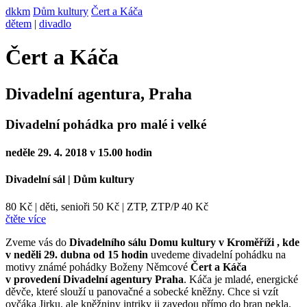
dkkm
Dům kultury
Čert a Káča
dětem
|
divadlo
Čert a Káča
Divadelní agentura, Praha
Divadelní pohádka pro malé i velké
neděle 29. 4. 2018 v 15.00 hodin
Divadelní sál
|
Dům kultury
80 Kč
|
děti, senioři 50 Kč
|
ZTP, ZTP/P 40 Kč
čtěte více
Zveme vás do
Divadelního sálu Domu kultury v Kroměříži , kde
v neděli 29. dubna od 15 hodin
uvedeme divadelní pohádku na
motivy známé pohádky Boženy Němcové
Čert a Káča
v provedení Divadelní agentury Praha
. Káča je mladé, energické
děvče, které slouží u panovačné a sobecké kněžny. Chce si vzít
ovčáka Jirku, ale kněžniny intriky ji zavedou přímo do bran pekla.