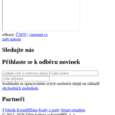
odkazy:
ČSFD
|
cinemart.cz
zpět nahoru
Sledujte nás
Přihlaste se k odběru novinek
Souhlasím se zpracováním svých osobních údajů na základě
obchodních podmínek
Partneři
Týdeník Kroměřížska
Kudy z nudy
Smart emailing
© 2013–2026 Dům kultury v Kroměříži, p. o.