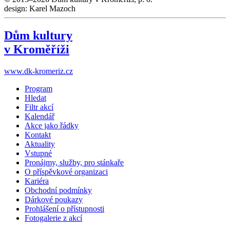
design: Karel Mazoch
Dům kultury
v Kroměříži
www.dk-kromeriz.cz
Program
Hledat
Filtr akcí
Kalendář
Akce jako řádky
Kontakt
Aktuality
Vstupné
Pronájmy, služby, pro stánkaře
O příspěvkové organizaci
Kariéra
Obchodní podmínky
Dárkové poukazy
Prohlášení o přístupnosti
Fotogalerie z akcí