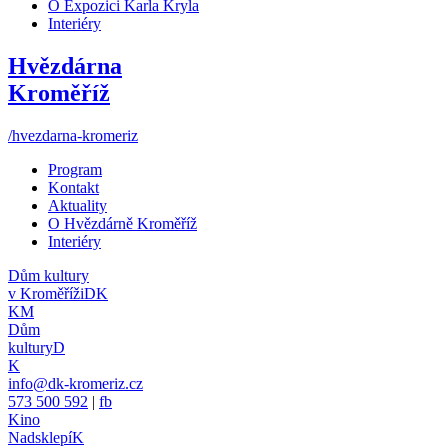
O Expozici Karla Kryla
Interiéry
Hvězdárna
Kroměříž
/hvezdarna-kromeriz
Program
Kontakt
Aktuality
O Hvězdárně Kroměříž
Interiéry
Dům kultury
v Kroměříži
DK
KM
Dům
kultury
D
K
info@dk-kromeriz.cz
573 500 592
|
fb
Kino
Nadsklepí
K