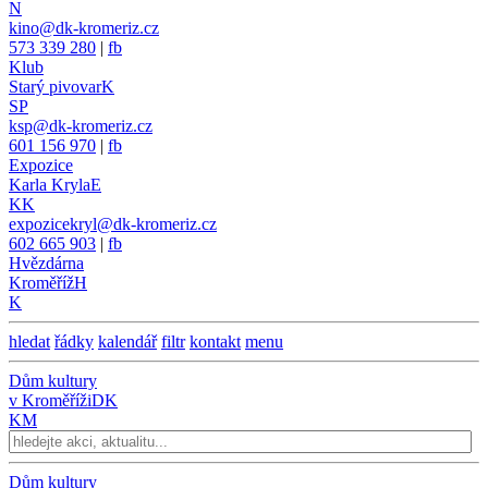
N
kino@dk-kromeriz.cz
573 339 280
|
fb
Klub
Starý pivovar
K
SP
ksp@dk-kromeriz.cz
601 156 970
|
fb
Expozice
Karla Kryla
E
KK
expozicekryl@dk-kromeriz.cz
602 665 903
|
fb
Hvězdárna
Kroměříž
H
K
hledat
řádky
kalendář
filtr
kontakt
menu
Dům kultury
v Kroměříži
DK
KM
Dům kultury