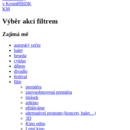
v Kroměříži
DK
KM
Výběr akcí filtrem
Zajímá mě
autorský večer
balet
beseda
cyklus
dětem
divadlo
festival
film
premiéra
znovuobnovená premiéra
bijásek
artkino
přidáváme
alternativní program (koncert, balet…)
3D
Kino odpo
Letní kino