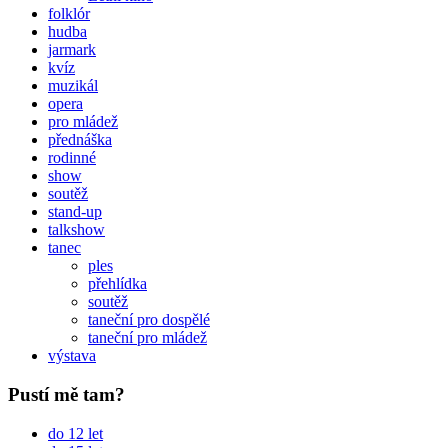
folklór
hudba
jarmark
kvíz
muzikál
opera
pro mládež
přednáška
rodinné
show
soutěž
stand-up
talkshow
tanec
ples
přehlídka
soutěž
taneční pro dospělé
taneční pro mládež
výstava
Pustí mě tam?
do 12 let