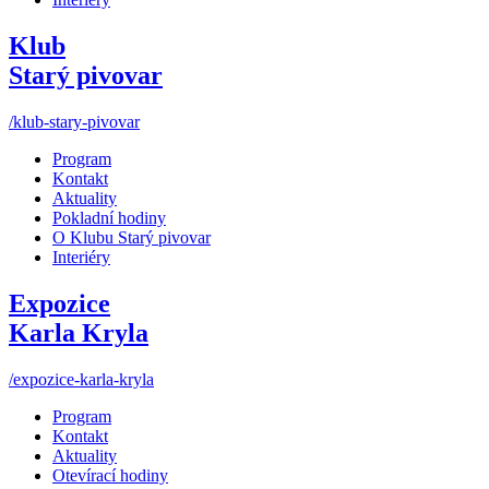
Klub
Starý pivovar
/klub-stary-pivovar
Program
Kontakt
Aktuality
Pokladní hodiny
O Klubu Starý pivovar
Interiéry
Expozice
Karla Kryla
/expozice-karla-kryla
Program
Kontakt
Aktuality
Otevírací hodiny