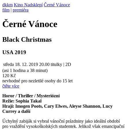
dkkm
Kino Nadsklepí
Černé Vánoce
film
|
premiéra
Černé Vánoce
Black Christmas
USA 2019
středa
18. 12. 2019
20.00
titulky | 2D
(asi 1 hodina a 38 minut)
120 Kč
nevhodné pro nezletilé osoby do 15 let
čtěte více
Horor / Thriller / Mysteriózní
Režie: Sophia Takal
Hrají: Imogen Poots, Cary Elwes, Aleyse Shannon, Lucy
Currey a další
Úchylný zabiják si vybral vánoční prázdniny jako ideální období
pro vraždění vysokoškolských studentek. Jelikož však emancipační