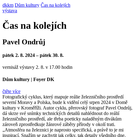
dkkm
Dům kultury
Čas na kolejích
výstava
Čas na kolejích
Pavel Ondrůj
pátek 2. 8. 2024 – pátek 30. 8.
vernisáž výstavy 2. 8. v 17.00 hodin
Dům kultury
|
Foyer DK
čtěte více
Fotografický cyklus, který mapuje reálie železničního prostředí
severní Moravy a Polska, bude k vidění celý srpen 2024 v Domě
kultury v Kroměříži. Autor cyklu, přerovský fotograf Pavel Ondrůj,
dá skrze své snímky technických detailů nahlédnout do reálií
železničního prostředí, ale třeba poeticky naladěným divákům
zároveň zprostředkuje žánrové záběry přírody v okolí trati.
„Atmosféra na železnici je naprosto specifická, a právě to je mi
inspirací. Snažím se zachytit jak celky, tak detaily všedního dne,