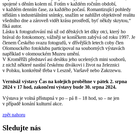
spojené s děním kolem ní. Fotím v každém ročním období,
v každém denním čase, za každého počasí. Romantizující pohledy
střídám s industriálními snímky, snažím se nahlížet objektivně realitu
všedního dne a zároveň vidět krásu prostředí, byť někdy skrytou,“
říká autor.
Lásku k fotografování má už od dětských let díky otci, který ho
brával do fotokomory, vážněji se koníčkem zabývá od roku 1997. Je
členem Českého svazu fotografů, v dřívějších letech coby člen
Olomouckého fotoklubu participoval na souborných výstavách
například v olomouckém Muzeu umění.
V Kroměříži představí asi desítku jeho ucelených mini souborů,
z nichž některé nastíní českému divákovi i život na železnici
v Polsku, konkrétně třeba v Leszně, Varšavě nebo Zakrzewu.
Vernisáž výstavy Čas na kolejích proběhne v pátek 2. srpna
2024 v 17 hod, zakončení výstavy bude 30. srpna 2024.
Výstava je volná přístupná v po – pá 8 – 18 hod, so – ne jen
v případě konání kulturní akce.
zpět nahoru
Sledujte nás