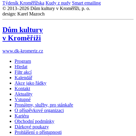
Týdeník Kroměřížska
Kudy z nudy
Smart emailing
© 2013–2026 Dům kultury v Kroměříži, p. o.
design: Karel Mazoch
Dům kultury
v Kroměříži
www.dk-kromeriz.cz
Program
Hledat
Filtr akcí
Kalendář
Akce jako řádky
Kontakt
Aktuality
Vstupné
Pronájmy, služby, pro stánkaře
O příspěvkové organizaci
Kariéra
Obchodní podmínky
Dárkové poukazy
Prohlášení o přístupnosti