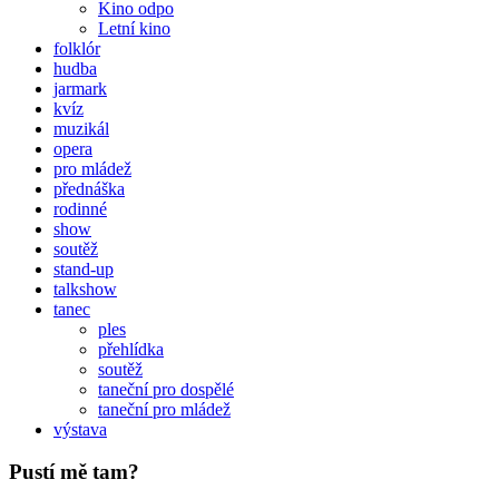
Kino odpo
Letní kino
folklór
hudba
jarmark
kvíz
muzikál
opera
pro mládež
přednáška
rodinné
show
soutěž
stand-up
talkshow
tanec
ples
přehlídka
soutěž
taneční pro dospělé
taneční pro mládež
výstava
Pustí mě tam?