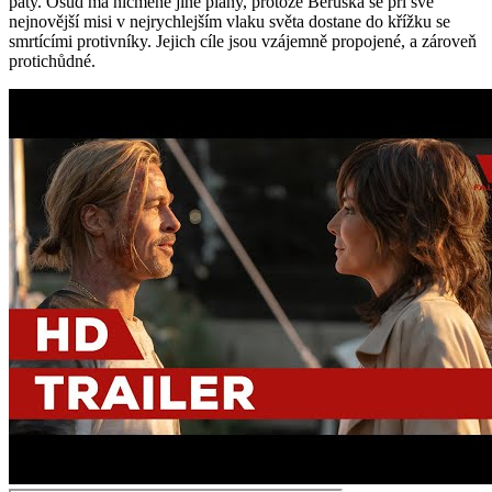
paty. Osud má nicméně jiné plány, protože Beruška se při své
nejnovější misi v nejrychlejším vlaku světa dostane do křížku se
smrtícími protivníky. Jejich cíle jsou vzájemně propojené, a zároveň
protichůdné.