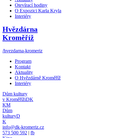
Otevírací hodiny
O Expozici Karla Kryla
Interiéry
Hvězdárna
Kroměříž
/hvezdarna-kromeriz
Program
Kontakt
Aktuality
O Hvězdárně Kroměříž
Interiéry
Dům kultury
v Kroměříži
DK
KM
Dům
kultury
D
K
info@dk-kromeriz.cz
573 500 592
|
fb