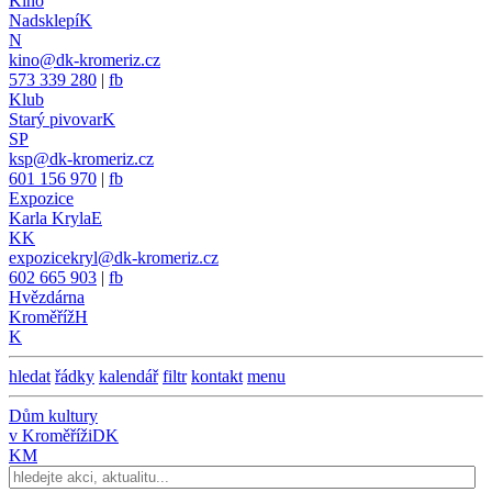
Kino
Nadsklepí
K
N
kino@dk-kromeriz.cz
573 339 280
|
fb
Klub
Starý pivovar
K
SP
ksp@dk-kromeriz.cz
601 156 970
|
fb
Expozice
Karla Kryla
E
KK
expozicekryl@dk-kromeriz.cz
602 665 903
|
fb
Hvězdárna
Kroměříž
H
K
hledat
řádky
kalendář
filtr
kontakt
menu
Dům kultury
v Kroměříži
DK
KM