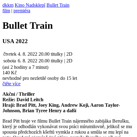
dkkm
Kino Nadsklepí
Bullet Train
film
|
premiéra
Bullet Train
USA 2022
čtvrtek
4. 8. 2022
20.00
titulky | 2D
sobota
6. 8.
2022
20.00
titulky | 2D
(asi 2 hodiny a 7 minut)
140 Kč
nevhodné pro nezletilé osoby do 15 let
čtěte více
Akční / Thriller
Režie: David Leitch
Hrají: Brad Pitt, Joey King, Andrew Koji, Aaron Taylor-
Johnson, Brian Tyree Henry a další
Brad Pitt hraje ve filmu Bullet Train nájemného zabijáka Berušku,
který je odhodlán vykonávat svou práci mírumilovně, jelikož se mu
spousta předchozích kšeftů vymkla z rukou a smůla se mu lepí na