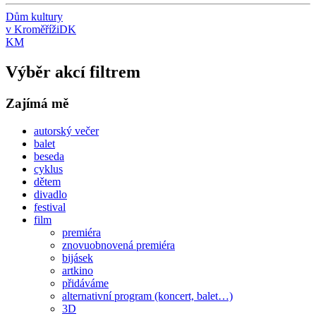
Dům kultury
v Kroměříži
DK
KM
Výběr akcí filtrem
Zajímá mě
autorský večer
balet
beseda
cyklus
dětem
divadlo
festival
film
premiéra
znovuobnovená premiéra
bijásek
artkino
přidáváme
alternativní program (koncert, balet…)
3D