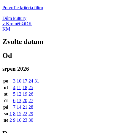
Potvrďte kritéria filtru
Dům kultury
v Kroměříži
DK
KM
Zvolte datum
Od
srpen 2026
po
3
10
17
24
31
út
4
11
18
25
st
5
12
19
26
čt
6
13
20
27
pá
7
14
21
28
so
1
8
15
22
29
ne
2
9
16
23
30