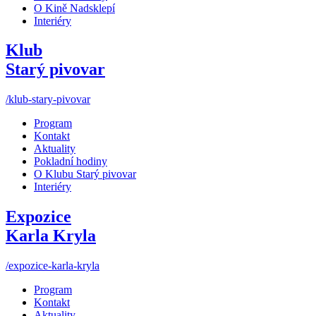
O Kině Nadsklepí
Interiéry
Klub
Starý pivovar
/klub-stary-pivovar
Program
Kontakt
Aktuality
Pokladní hodiny
O Klubu Starý pivovar
Interiéry
Expozice
Karla Kryla
/expozice-karla-kryla
Program
Kontakt
Aktuality