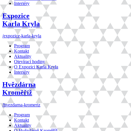
Interiéry
Expozice
Karla Kryla
/expozice-karla-kryla
Program
Kontakt
Aktuality
Otevírací hodiny
O Expozici Karla Kryla
Interiéry
Hvězdárna
Kroměříž
/hvezdarna-kromeriz
Program
Kontakt
Aktuality
O Hvězdárně Kroměříž