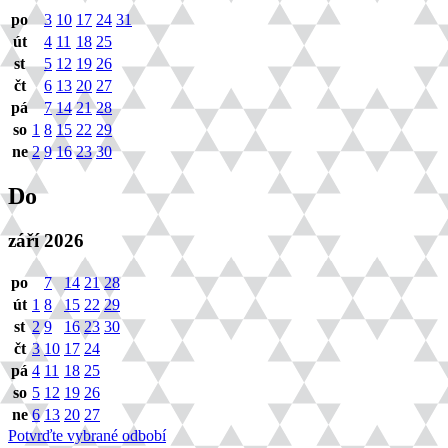
po
3
10
17
24
31
út
4
11
18
25
st
5
12
19
26
čt
6
13
20
27
pá
7
14
21
28
so
1
8
15
22
29
ne
2
9
16
23
30
Do
září 2026
po
7
14
21
28
út
1
8
15
22
29
st
2
9
16
23
30
čt
3
10
17
24
pá
4
11
18
25
so
5
12
19
26
ne
6
13
20
27
Potvrďte vybrané odbobí