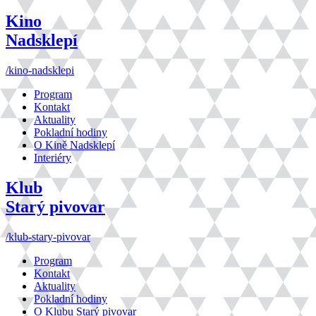
Kino
Nadsklepí
/kino-nadsklepi
Program
Kontakt
Aktuality
Pokladní hodiny
O Kině Nadsklepí
Interiéry
Klub
Starý pivovar
/klub-stary-pivovar
Program
Kontakt
Aktuality
Pokladní hodiny
O Klubu Starý pivovar