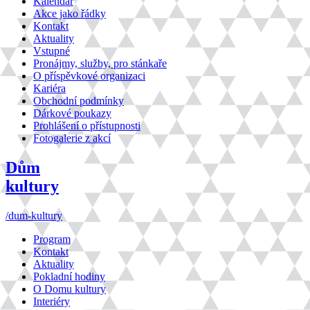
Kalendář
Akce jako řádky
Kontakt
Aktuality
Vstupné
Pronájmy, služby, pro stánkaře
O příspěvkové organizaci
Kariéra
Obchodní podmínky
Dárkové poukazy
Prohlášení o přístupnosti
Fotogalerie z akcí
Dům
kultury
/dum-kultury
Program
Kontakt
Aktuality
Pokladní hodiny
O Domu kultury
Interiéry