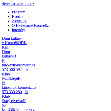
/hvezdarna-kromeriz
Program
Kontakt
Aktuality
O Hvězdárně Kroměříž
Interiéry
Dům kultury
v Kroměříži
DK
KM
Dům
kultury
D
K
info@dk-kromeriz.cz
573 500 592
|
fb
Kino
Nadsklepí
K
N
kino@dk-kromeriz.cz
573 339 280
|
fb
Klub
Starý pivovar
K
SP
ksp@dk-kromeriz.cz