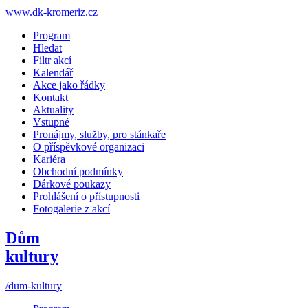
www.dk-kromeriz.cz
Program
Hledat
Filtr akcí
Kalendář
Akce jako řádky
Kontakt
Aktuality
Vstupné
Pronájmy, služby, pro stánkaře
O příspěvkové organizaci
Kariéra
Obchodní podmínky
Dárkové poukazy
Prohlášení o přístupnosti
Fotogalerie z akcí
Dům
kultury
/dum-kultury