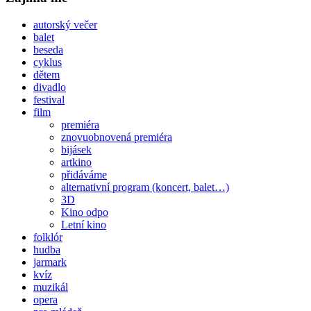
autorský večer
balet
beseda
cyklus
dětem
divadlo
festival
film
premiéra
znovuobnovená premiéra
bijásek
artkino
přidáváme
alternativní program (koncert, balet…)
3D
Kino odpo
Letní kino
folklór
hudba
jarmark
kvíz
muzikál
opera