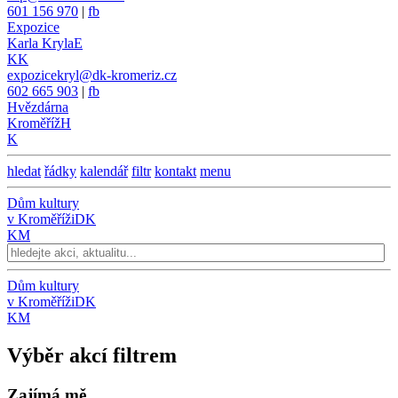
601 156 970
|
fb
Expozice
Karla Kryla
E
KK
expozicekryl@dk-kromeriz.cz
602 665 903
|
fb
Hvězdárna
Kroměříž
H
K
hledat
řádky
kalendář
filtr
kontakt
menu
Dům kultury
v Kroměříži
DK
KM
Dům kultury
v Kroměříži
DK
KM
Výběr akcí filtrem
Zajímá mě