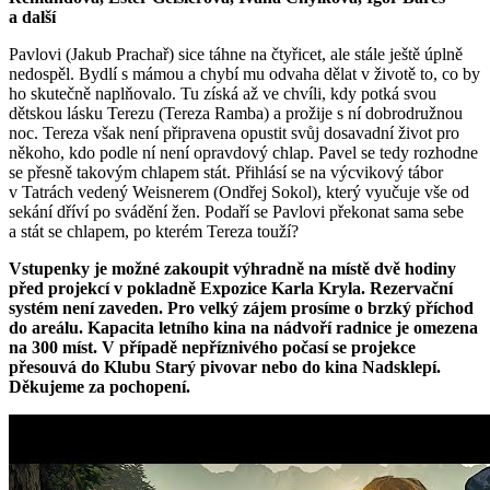
a další
Pavlovi (Jakub Prachař) sice táhne na čtyřicet, ale stále ještě úplně
nedospěl. Bydlí s mámou a chybí mu odvaha dělat v životě to, co by
ho skutečně naplňovalo. Tu získá až ve chvíli, kdy potká svou
dětskou lásku Terezu (Tereza Ramba) a prožije s ní dobrodružnou
noc. Tereza však není připravena opustit svůj dosavadní život pro
někoho, kdo podle ní není opravdový chlap. Pavel se tedy rozhodne
se přesně takovým chlapem stát. Přihlásí se na výcvikový tábor
v Tatrách vedený Weisnerem (Ondřej Sokol), který vyučuje vše od
sekání dříví po svádění žen. Podaří se Pavlovi překonat sama sebe
a stát se chlapem, po kterém Tereza touží?
Vstupenky je možné zakoupit výhradně na místě dvě hodiny
před projekcí v pokladně Expozice Karla Kryla. Rezervační
systém není zaveden. Pro velký zájem prosíme o brzký příchod
do areálu. Kapacita letního kina na nádvoří radnice je omezena
na 300 míst. V případě nepříznivého počasí se projekce
přesouvá do Klubu Starý pivovar nebo do kina Nadsklepí.
Děkujeme za pochopení.