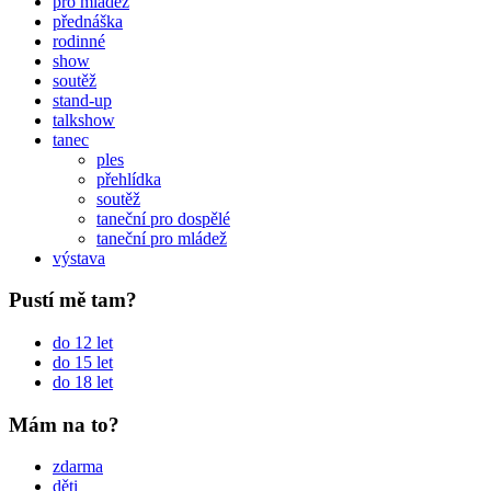
pro mládež
přednáška
rodinné
show
soutěž
stand-up
talkshow
tanec
ples
přehlídka
soutěž
taneční pro dospělé
taneční pro mládež
výstava
Pustí mě tam?
do 12 let
do 15 let
do 18 let
Mám na to?
zdarma
děti