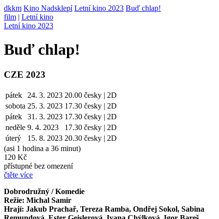
dkkm
Kino Nadsklepí
Letní kino 2023
Buď chlap!
film
|
Letní kino
Letní kino 2023
Buď chlap!
CZE 2023
pátek
24. 3. 2023
20.00
česky | 2D
sobota
25. 3.
2023
17.30
česky | 2D
pátek
31. 3.
2023
17.30
česky | 2D
neděle
9. 4.
2023
17.30
česky | 2D
úterý
15. 8.
2023
20.30
česky | 2D
(asi 1 hodina a 36 minut)
120 Kč
přístupné bez omezení
čtěte více
Dobrodružný / Komedie
Režie: Michal Samir
Hrají: Jakub Prachař, Tereza Ramba, Ondřej Sokol, Sabina
Remundová, Ester Geislerová, Ivana Chýlková, Igor Bareš