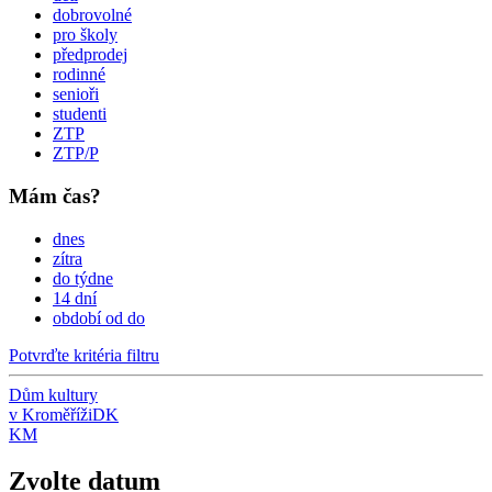
dobrovolné
pro školy
předprodej
rodinné
senioři
studenti
ZTP
ZTP/P
Mám čas?
dnes
zítra
do týdne
14 dní
období od do
Potvrďte kritéria filtru
Dům kultury
v Kroměříži
DK
KM
Zvolte datum