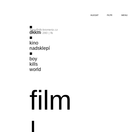
HLEDAT
FILTR
MENU
kino@dk-kromeriz.cz
dkkm
573 339 280
|
fb
kino
nadsklepí
boy
kills
world
film
|