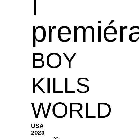
premiér
BOY
KILLS
WORLD
USA
2023