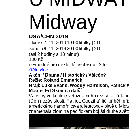
Midway
USA/CHN 2019
čtvrtek
7. 11. 2019
19.00
titulky | 2D
sobota
9. 11.
2019
20.00
titulky | 2D
(asi 2 hodiny a 18 minut)
130 Kč
nevhodné pro nezletilé osoby do 12 let
čtěte více
Akční / Drama / Historický / Válečný
Režie: Roland Emmerich
Hrají: Luke Evans, Woody Harrelson, Patrick
Moore, Ed Skrein a další
Válečný velkofilm světoznámého režiséra Rola
(Den nezávislosti, Patriot, Godzilla) líčí příběh př
amerického námořnictva a letectva v bitvě u Midw
znamenala zlom na pacifickém bojišti druhé světo