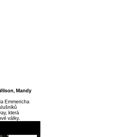
 Wilson, Mandy
nda Emmericha
íslušníků
ay, která
vé války.