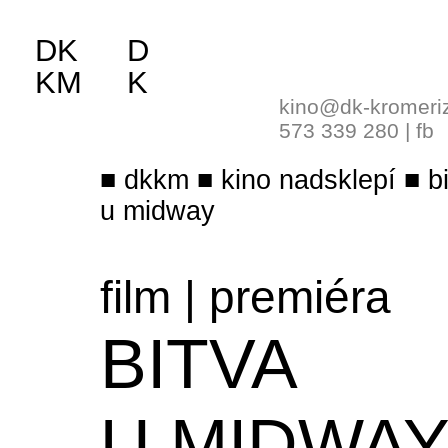
DK
D
KM
K
kino@dk-kromeri
573 339 280
|
fb
dkkm
kino nadsklepí
b
u midway
film
|
premiéra
BITVA
U MIDWA