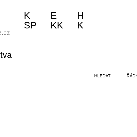
K
E
H
SP
KK
K
z.cz
itva
HLEDAT
ŘÁD
Y