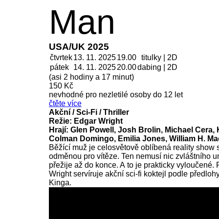
Man
USA/UK 2025
čtvrtek
13. 11. 2025
19.00
titulky | 2D
pátek
14. 11.
2025
20.00
dabing | 2D
(asi 2 hodiny a 17 minut)
150 Kč
nevhodné pro nezletilé osoby do 12 let
čtěte více
Akční / Sci-Fi / Thriller
Režie: Edgar Wright
Hrají: Glen Powell, Josh Brolin, Michael Cera, 
Colman Domingo, Emilia Jones, William H. Mac
Běžící muž je celosvětově oblíbená reality show
odměnou pro vítěze. Ten nemusí nic zvláštního um
přežije až do konce. A to je prakticky vyloučené.
Wright servíruje akční sci-fi koktejl podle předlo
Kinga.