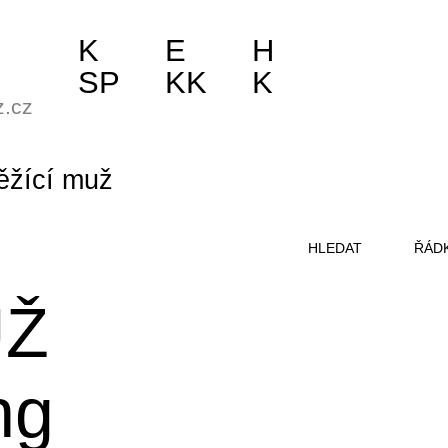
K
E
H
SP
KK
K
z.cz
ěžící muž
HLEDAT
ŘÁD
UŽ
ng