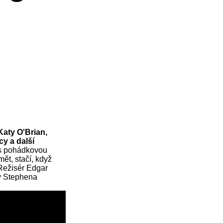
Katy O'Brian,
y a další
 s pohádkovou
ět, stačí, když
 Režisér Edgar
hy Stephena