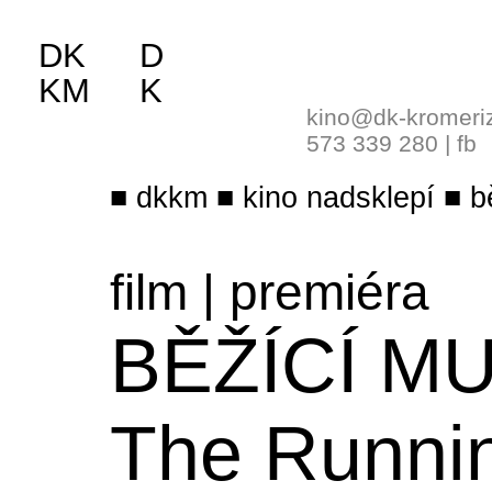
DK
D
KM
K
kino@dk-kromeri
573 339 280
|
fb
dkkm
kino nadsklepí
b
film
|
premiéra
BĚŽÍCÍ M
The Runni