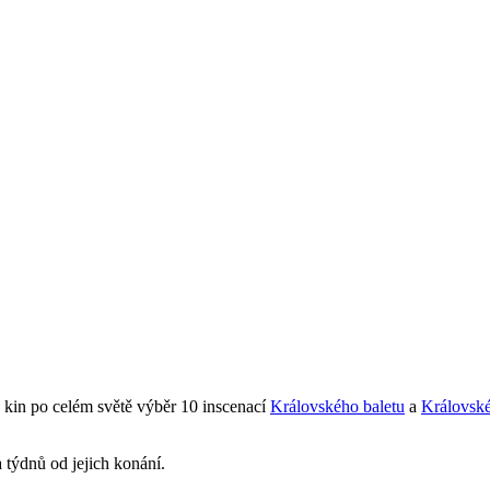
 kin po celém světě výběr 10 inscenací
Královského baletu
a
Královské
týdnů od jejich konání.