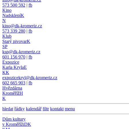
573 500 592
|
fb
Kino
Nadsklepí
K
N
kino@dk-kromeriz.cz
573 339 280
|
fb
Klub
Starý pivovar
K
SP
ksp@dk-kromeriz.cz
601 156 970
|
fb
Expozice
Karla Kryla
E
KK
expozicekryl@dk-kromeriz.cz
602 665 903
|
fb
Hvězdárna
Kroměříž
H
K
hledat
řádky
kalendář
filtr
kontakt
menu
Dům kultury
v Kroměříži
DK