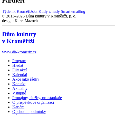
Partneři
Týdeník Kroměřížska
Kudy z nudy
Smart emailing
© 2013–2026 Dům kultury v Kroměříži, p. o.
design: Karel Mazoch
Dům kultury
v Kroměříži
www.dk-kromeriz.cz
Program
Hledat
Filtr akcí
Kalendář
Akce jako řádky
Kontakt
Aktuality
Vstupné
Pronájmy, služby, pro stánkaře
O příspěvkové organizaci
Kariéra
Obchodní podmínky