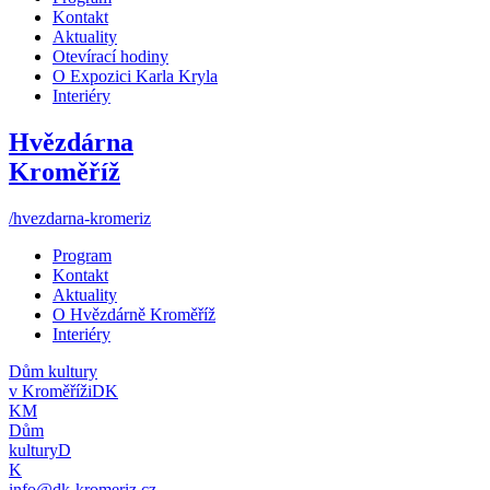
Kontakt
Aktuality
Otevírací hodiny
O Expozici Karla Kryla
Interiéry
Hvězdárna
Kroměříž
/hvezdarna-kromeriz
Program
Kontakt
Aktuality
O Hvězdárně Kroměříž
Interiéry
Dům kultury
v Kroměříži
DK
KM
Dům
kultury
D
K
info@dk-kromeriz.cz