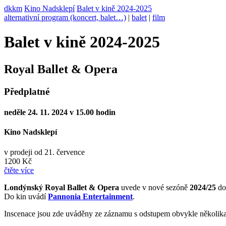
dkkm
Kino Nadsklepí
Balet v kině 2024-2025
alternativní program (koncert, balet…)
|
balet
|
film
Balet v kině 2024-2025
Royal Ballet & Opera
Předplatné
neděle 24. 11. 2024 v 15.00 hodin
Kino Nadsklepí
v prodeji od 21. července
1200 Kč
čtěte více
Londýnský Royal Ballet & Opera
uvede v nové sezóně
2024/25
do
Do kin uvádí
Pannonia Entertainment
.
Inscenace jsou zde uváděny ze záznamu s odstupem obvykle několika 