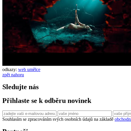
odkazy:
web umělce
zpět nahoru
Sledujte nás
Přihlaste se k odběru novinek
Souhlasím se zpracováním svých osobních údajů na základě
obchodn