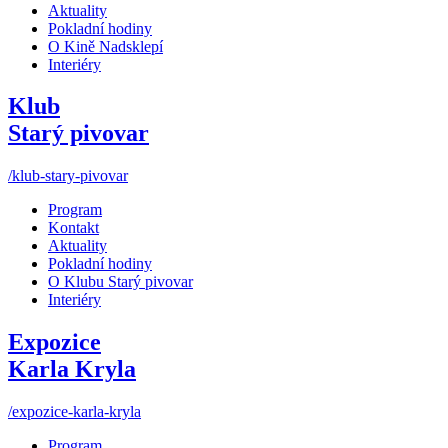
Aktuality
Pokladní hodiny
O Kině Nadsklepí
Interiéry
Klub
Starý pivovar
/klub-stary-pivovar
Program
Kontakt
Aktuality
Pokladní hodiny
O Klubu Starý pivovar
Interiéry
Expozice
Karla Kryla
/expozice-karla-kryla
Program