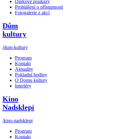
Dárkové poukazy
Prohlášení o přístupnosti
Fotogalerie z akcí
Dům
kultury
/dum-kultury
Program
Kontakt
Aktuality
Pokladní hodiny
O Domu kultury
Interiéry
Kino
Nadsklepí
/kino-nadsklepi
Program
Kontakt