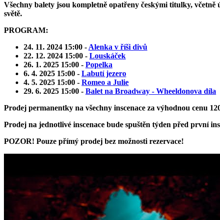
Všechny balety jsou kompletně opatřeny českými titulky, včetně 
světě.
PROGRAM:
24. 11. 2024 15:00 -
Alenka v říši divů
22. 12. 2024
15:00
-
Louskáček
26. 1. 2025
15:00
-
Popelka
6. 4. 2025
15:00
-
Labutí jezero
4. 5. 2025
15:00
-
Romeo a Julie
29. 6. 2025
15:00
-
Balet na Broadway - Wheeldonova díla
Prodej permanentky na všechny inscenace za výhodnou cenu 1200
Prodej na jednotlivé inscenace bude spuštěn týden před první insce
POZOR! Pouze přímý prodej bez možnosti rezervace!