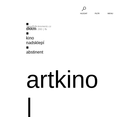
HLEDAT
FILTR
MENU
kino@dk-kromeriz.cz
dkkm
573 339 280
|
fb
kino
nadsklepí
abstinent
artkino
|