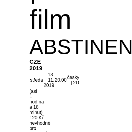
film
ABSTINE
CZE
2019
13.
česky
středa
11.
20.00
| 2D
2019
(asi
1
hodina
a 18
minut)
120 Kč
nevhodné
pro