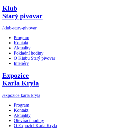
Klub
Starý pivovar
/klub-stary-pivovar
Program
Kontakt
Aktuality
Pokladní hodiny
O Klubu Starý pivovar
Interiéry
Expozice
Karla Kryla
/expozice-karla-kryla
Program
Kontakt
Aktuality
Otevírací hodiny
O Expozici Karla Kryla