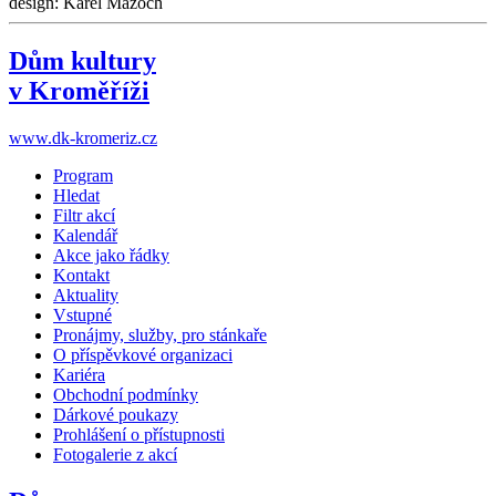
design: Karel Mazoch
Dům kultury
v Kroměříži
www.dk-kromeriz.cz
Program
Hledat
Filtr akcí
Kalendář
Akce jako řádky
Kontakt
Aktuality
Vstupné
Pronájmy, služby, pro stánkaře
O příspěvkové organizaci
Kariéra
Obchodní podmínky
Dárkové poukazy
Prohlášení o přístupnosti
Fotogalerie z akcí