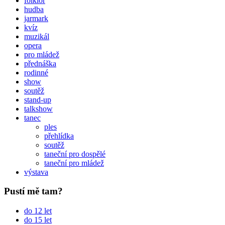
folklór
hudba
jarmark
kvíz
muzikál
opera
pro mládež
přednáška
rodinné
show
soutěž
stand-up
talkshow
tanec
ples
přehlídka
soutěž
taneční pro dospělé
taneční pro mládež
výstava
Pustí mě tam?
do 12 let
do 15 let