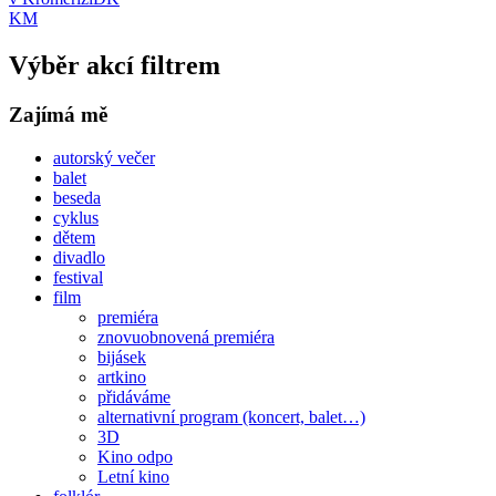
KM
Výběr akcí filtrem
Zajímá mě
autorský večer
balet
beseda
cyklus
dětem
divadlo
festival
film
premiéra
znovuobnovená premiéra
bijásek
artkino
přidáváme
alternativní program (koncert, balet…)
3D
Kino odpo
Letní kino