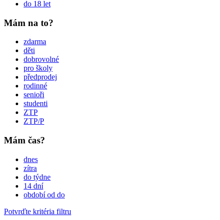
do 18 let
Mám na to?
zdarma
děti
dobrovolné
pro školy
předprodej
rodinné
senioři
studenti
ZTP
ZTP/P
Mám čas?
dnes
zítra
do týdne
14 dní
období od do
Potvrďte kritéria filtru