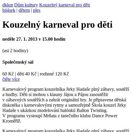
dkkm
Dům kultury
Kouzelný karneval pro děti
bijásek
|
dětem
|
ples
Kouzelný karneval pro děti
neděle 27. 1. 2013 v 15.00 hodin
(asi 2 hodiny)
Společenský sál
60 Kč
|
děti 40 Kč
|
rodinné 120 Kč
čtěte více
Karnevalový program kouzelníka Jirky Hadaše plný zábavy, soutěží
a hudby. Děti si mohou s klauny Jájou a Pájou zasoutěžit
v zábavných soutěžích a zahrát originální hry. Je připravena dětská
diskotéka s karnevalovými rytmy a samozřejmě Škola kouzel Jirky
Hadaše s ukázkou modelování balónků Ballon Twisting.
V programu vystoupí Mrňata z tanečního klubu Dance Power
Kroměříž.
Karnevalový program kouzelníka Jirky Hadaše plný zábavy, soutěží