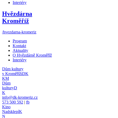
Interiéry
Hvězdárna
Kroměříž
/hvezdarna-kromeriz
Program
Kontakt
Aktuality
O Hvězdárně Kroměříž
Interiéry
Dům kultury
v Kroměříži
DK
KM
Dům
kultury
D
K
info@dk-kromeriz.cz
573 500 592
|
fb
Kino
Nadsklepí
K
N