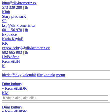
kino@dk-kromeriz.cz
573 339 280
|
fb
Klub
Starý pivovar
K
SP
ksp@dk-kromeriz.cz
601 156 970
|
fb
Expozice
Karla Kryla
E
KK
expozicekryl@dk-kromeriz.cz
602 665 903
|
fb
Hvězdárna
Kroměříž
H
K
hledat
řádky
kalendář
filtr
kontakt
menu
Dům kultury
v Kroměříži
DK
KM
Dům kultury
v Kroměříži
DK