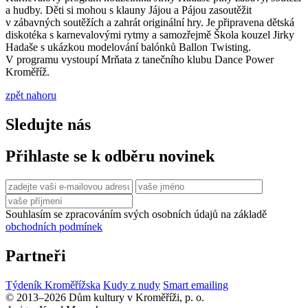
a hudby. Děti si mohou s klauny Jájou a Pájou zasoutěžit
v zábavných soutěžích a zahrát originální hry. Je připravena dětská
diskotéka s karnevalovými rytmy a samozřejmě Škola kouzel Jirky
Hadaše s ukázkou modelování balónků Ballon Twisting.
V programu vystoupí Mrňata z tanečního klubu Dance Power
Kroměříž.
zpět nahoru
Sledujte nás
Přihlaste se k odběru novinek
Souhlasím se zpracováním svých osobních údajů na základě
obchodních podmínek
Partneři
Týdeník Kroměřížska
Kudy z nudy
Smart emailing
© 2013–2026 Dům kultury v Kroměříži, p. o.