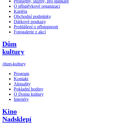
Pronájmy, služby, pro stánkaře
O příspěvkové organizaci
Kariéra
Obchodní podmínky
Dárkové poukazy
Prohlášení o přístupnosti
Fotogalerie z akcí
Dům
kultury
/dum-kultury
Program
Kontakt
Aktuality
Pokladní hodiny
O Domu kultury
Interiéry
Kino
Nadsklepí