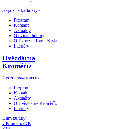
/expozice-karla-kryla
Program
Kontakt
Aktuality
Otevírací hodiny
O Expozici Karla Kryla
Interiéry
Hvězdárna
Kroměříž
/hvezdarna-kromeriz
Program
Kontakt
Aktuality
O Hvězdárně Kroměříž
Interiéry
Dům kultury
v Kroměříži
DK
KM