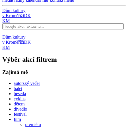
hledat
řádky
kalendář
filtr
kontakt
menu
Dům kultury
v Kroměříži
DK
KM
Dům kultury
v Kroměříži
DK
KM
Výběr akcí filtrem
Zajímá mě
autorský večer
balet
beseda
cyklus
dětem
divadlo
festival
film
premiéra