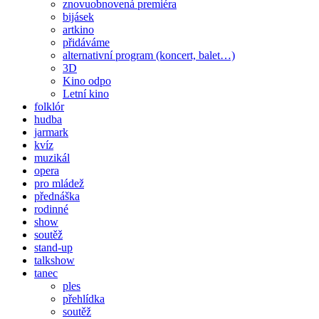
znovuobnovená premiéra
bijásek
artkino
přidáváme
alternativní program (koncert, balet…)
3D
Kino odpo
Letní kino
folklór
hudba
jarmark
kvíz
muzikál
opera
pro mládež
přednáška
rodinné
show
soutěž
stand-up
talkshow
tanec
ples
přehlídka
soutěž