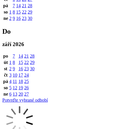
pá
7
14
21
28
so
1
8
15
22
29
ne
2
9
16
23
30
Do
září 2026
po
7
14
21
28
út
1
8
15
22
29
st
2
9
16
23
30
čt
3
10
17
24
pá
4
11
18
25
so
5
12
19
26
ne
6
13
20
27
Potvrďte vybrané odbobí