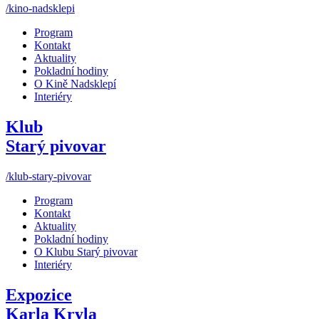
/kino-nadsklepi
Program
Kontakt
Aktuality
Pokladní hodiny
O Kině Nadsklepí
Interiéry
Klub
Starý pivovar
/klub-stary-pivovar
Program
Kontakt
Aktuality
Pokladní hodiny
O Klubu Starý pivovar
Interiéry
Expozice
Karla Kryla