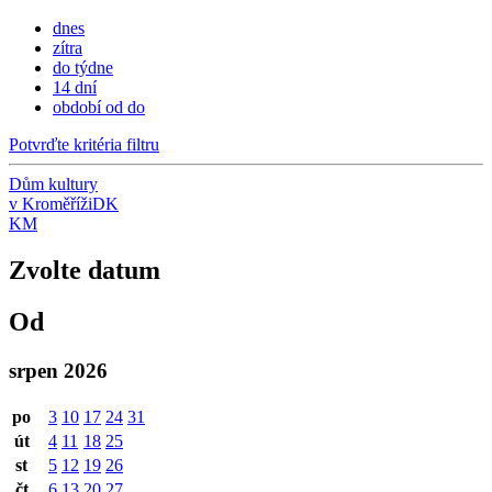
dnes
zítra
do týdne
14 dní
období od do
Potvrďte kritéria filtru
Dům kultury
v Kroměříži
DK
KM
Zvolte datum
Od
srpen 2026
po
3
10
17
24
31
út
4
11
18
25
st
5
12
19
26
čt
6
13
20
27