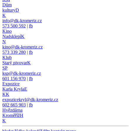
Dům
kultury
D
K
info@dk-kromeriz.cz
573 500 592
|
fb
Kino
Nadsklepí
K
N
kino@dk-kromeriz.cz
573 339 280
|
fb
Klub
Starý pivovar
K
SP
ksp@dk-kromeriz.cz
601 156 970
|
fb
Expozice
Karla Kryla
E
KK
expozicekryl@dk-kromeriz.cz
602 665 903
|
fb
Hvězdárna
Kroměříž
H
K