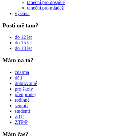
taneční pro dospělé
taneční pro mládež
výstava
Pustí mě tam?
do 12 let
do 15 let
do 18 let
Mám na to?
zdarma
děti
dobrovolné
pro školy
předprodej
rodinné
senioři
studenti
ZTP
ZTP/P
Mám čas?