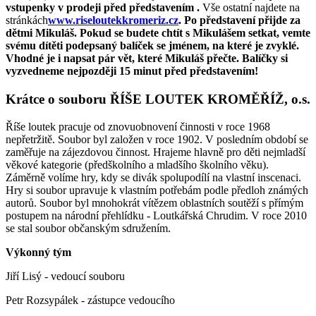
vstupenky v prodeji před představením .
Vše ostatní najdete na
stránkách
www.riseloutekkromeriz.cz
.
Po představení přijde za
dětmi Mikuláš. Pokud se budete chtít s Mikulášem setkat, vemte
svému dítěti podepsaný balíček se jménem, na které je zvyklé.
Vhodné je i napsat pár vět, které Mikuláš přečte. Balíčky si
vyzvedneme nejpozději 15 minut před představením!
Krátce o souboru ŘÍŠE LOUTEK KROMĚŘÍŽ, o.s.
Říše loutek pracuje od znovuobnovení činnosti v roce 1968
nepřetržitě. Soubor byl založen v roce 1902. V posledním období se
zaměřuje na zájezdovou činnost. Hrajeme hlavně pro děti nejmladší
věkové kategorie (předškolního a mladšího školního věku).
Záměrně volíme hry, kdy se divák spolupodílí na vlastní inscenaci.
Hry si soubor upravuje k vlastním potřebám podle předloh známých
autorů. Soubor byl mnohokrát vítězem oblastních soutěží s přímým
postupem na národní přehlídku - Loutkářská Chrudim. V roce 2010
se stal soubor občanským sdružením.
Výkonný tým
Jiří Lisý - vedoucí souboru
Petr Rozsypálek - zástupce vedoucího