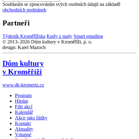
Souhlasím se zpracováním svých osobních údajů na základě
obchodních podmínek
Partneři
Týdeník Kroměřížska
Kudy z nudy
Smart emailing
© 2013–2026 Dům kultury v Kroměříži, p. o.
design: Karel Mazoch
Dům kultury
v Kroměříži
www.dk-kromeriz.cz
Program
Hledat
Filtr akcí
Kalendář
Akce jako řádky
Kontakt
Aktuality
Vstupné