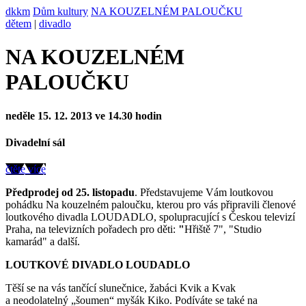
dkkm
Dům kultury
NA KOUZELNÉM PALOUČKU
dětem
|
divadlo
NA KOUZELNÉM
PALOUČKU
neděle 15. 12. 2013 ve 14.30 hodin
Divadelní sál
čtěte více
Předprodej od 25. listopadu
. Představujeme Vám loutkovou
pohádku Na kouzelném paloučku, kterou pro vás připravili členové
loutkového divadla LOUDADLO, spolupracující s Českou televizí
Praha, na televizních pořadech pro děti:
"
Hřiště 7", "Studio
kamarád" a další.
LOUTKOVÉ DIVADLO LOUDADLO
Těší se na vás tančící slunečnice, žabáci Kvik a Kvak
a neodolatelný „šoumen“ myšák Kiko. Podíváte se také na