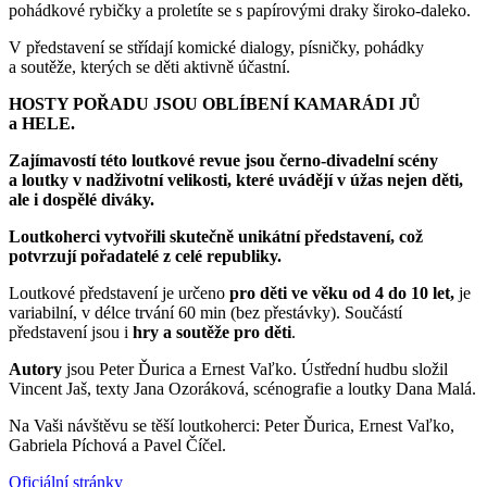
pohádkové rybičky a proletíte se s papírovými draky široko-daleko.
V představení se střídají komické dialogy, písničky, pohádky
a soutěže, kterých se děti aktivně účastní.
HOSTY POŘADU JSOU OBLÍBENÍ KAMARÁDI JŮ
a HELE.
Zajímavostí této loutkové revue jsou černo-divadelní scény
a loutky v nadživotní velikosti, které uvádějí v úžas nejen děti,
ale i dospělé diváky.
Loutkoherci vytvořili skutečně unikátní představení, což
potvrzují pořadatelé z celé republiky.
Loutkové představení je určeno
pro děti ve věku od 4 do 10 let,
je
variabilní, v délce trvání 60 min (bez přestávky). Součástí
představení jsou i
hry a soutěže pro děti
.
Autory
jsou Peter Ďurica a Ernest Vaľko. Ústřední hudbu složil
Vincent Jaš, texty Jana Ozoráková, scénografie a loutky Dana Malá.
Na Vaši návštěvu se těší loutkoherci: Peter Ďurica, Ernest Vaľko,
Gabriela Píchová a Pavel Číčel.
Oficiální stránky