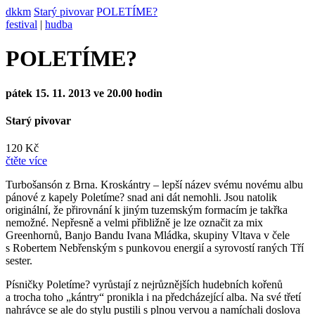
dkkm
Starý pivovar
POLETÍME?
festival
|
hudba
POLETÍME?
pátek 15. 11. 2013 ve 20.00 hodin
Starý pivovar
120 Kč
čtěte více
Turbošansón z Brna. Kroskántry – lepší název svému novému albu
pánové z kapely Poletíme? snad ani dát nemohli. Jsou natolik
originální, že přirovnání k jiným tuzemským formacím je takřka
nemožné. Nepřesně a velmi přibližně je lze označit za mix
Greenhornů, Banjo Bandu Ivana Mládka, skupiny Vltava v čele
s Robertem Nebřenským s punkovou energií a syrovostí raných Tří
sester.
Písničky Poletíme? vyrůstají z nejrůznějších hudebních kořenů
a trocha toho „kántry“ pronikla i na předcházející alba. Na své třetí
nahrávce se ale do stylu pustili s plnou vervou a namíchali doslova