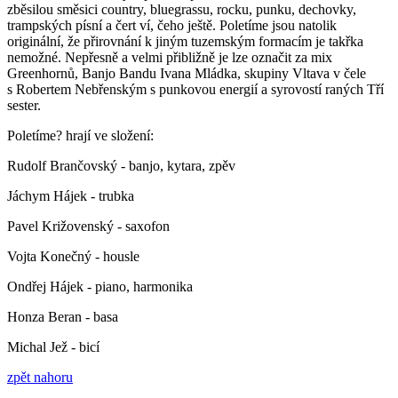
zběsilou směsici country, bluegrassu, rocku, punku, dechovky,
trampských písní a čert ví, čeho ještě. Poletíme jsou natolik
originální, že přirovnání k jiným tuzemským formacím je takřka
nemožné. Nepřesně a velmi přibližně je lze označit za mix
Greenhornů, Banjo Bandu Ivana Mládka, skupiny Vltava v čele
s Robertem Nebřenským s punkovou energií a syrovostí raných Tří
sester.
Poletíme? hrají ve složení:
Rudolf Brančovský - banjo, kytara, zpěv
Jáchym Hájek - trubka
Pavel Križovenský - saxofon
Vojta Konečný - housle
Ondřej Hájek - piano, harmonika
Honza Beran - basa
Michal Jež - bicí
zpět nahoru