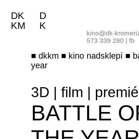
DK
D
KM
K
kino@dk-kromeri
573 339 280
|
fb
dkkm
kino nadsklepí
b
year
3D
|
film
|
premié
BATTLE O
THE YEA