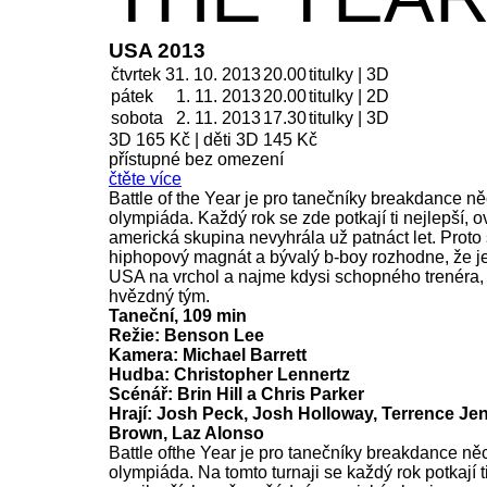
USA 2013
čtvrtek
31. 10. 2013
20.00
titulky | 3D
pátek
1. 11.
2013
20.00
titulky | 2D
sobota
2. 11.
2013
17.30
titulky | 3D
3D 165 Kč
|
děti 3D 145 Kč
přístupné bez omezení
čtěte více
Battle of the Year je pro tanečníky breakdance n
olympiáda. Každý rok se zde potkají ti nejlepší,
americká skupina nevyhrála už patnáct let. Proto
hiphopový magnát a bývalý b-boy rozhodne, že je 
USA na vrchol a najme kdysi schopného trenéra, 
hvězdný tým.
Taneční, 109 min
Režie: Benson Lee
Kamera: Michael Barrett
Hudba: Christopher Lennertz
Scénář: Brin Hill a Chris Parker
Hrají: Josh Peck, Josh Holloway, Terrence Jen
Brown, Laz Alonso
Battle ofthe Year je pro tanečníky breakdance ně
olympiáda. Na tomto turnaji se každý rok potkají t