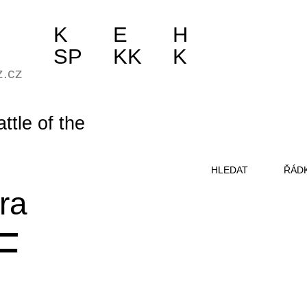
K
E
H
SP
KK
K
z.cz
attle of the
HLEDAT
ŘÁD
ra
F
R