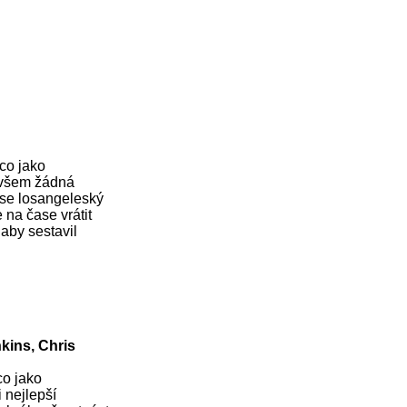
ěco jako
 ovšem žádná
 se losangeleský
na čase vrátit
aby sestavil
kins, Chris
co jako
i nejlepší