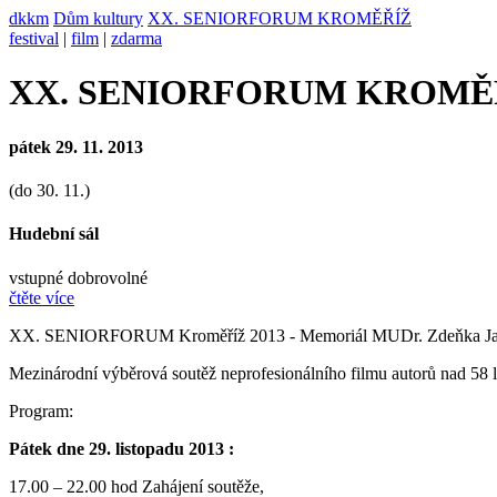
dkkm
Dům kultury
XX. SENIORFORUM KROMĚŘÍŽ
festival
|
film
|
zdarma
XX. SENIORFORUM KROMĚ
pátek 29. 11. 2013
(do 30. 11.)
Hudební sál
vstupné dobrovolné
čtěte více
XX. SENIORFORUM Kroměříž 2013 - Memoriál MUDr. Zdeňka Jaroše 
Mezinárodní výběrová soutěž neprofesionálního filmu autorů nad 58 
Program:
Pátek dne 29. listopadu 2013 :
17.00 – 22.00 hod Zahájení soutěže,