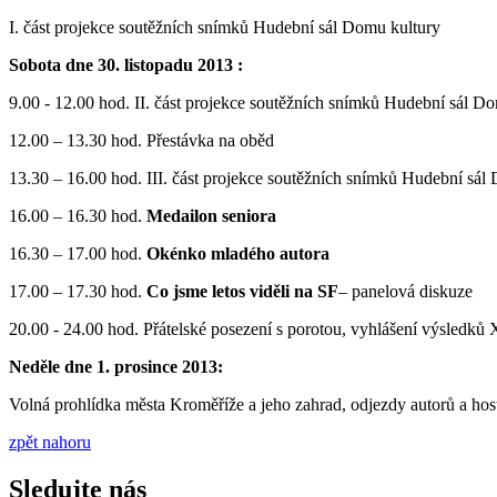
I. část projekce soutěžních snímků Hudební sál Domu kultury
Sobota dne 30. listopadu 2013 :
9.00 - 12.00 hod. II. část projekce soutěžních snímků Hudební sál D
12.00 – 13.30 hod. Přestávka na oběd
13.30 – 16.00 hod. III. část projekce soutěžních snímků Hudební sál
16.00 – 16.30 hod.
Medailon seniora
16.30 – 17.00 hod.
Okénko mladého autora
17.00 – 17.30 hod.
Co jsme letos viděli na SF
– panelová diskuze
20.00 - 24.00 hod. Přátelské posezení s porotou, vyhlášení výsl
Neděle dne 1. prosince 2013:
Volná prohlídka města Kroměříže a jeho zahrad, odjezdy autorů a host
zpět nahoru
Sledujte nás