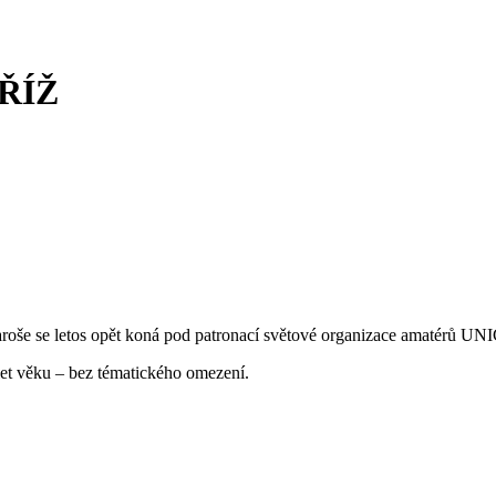
ŘÍŽ
se letos opět koná pod patronací světové organizace amatérů UN
let věku – bez tématického omezení.