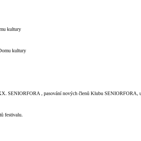
omu kultury
 Domu kultury
edků XX. SENIORFORA , pasování nových členů Klubu SENIORFORA, udě
ů festivalu.