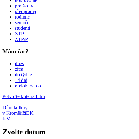
dobrovolné
pro školy
předprodej
rodinné
senioři
studenti
ZTP
ZTP/P
Mám čas?
dnes
zítra
do týdne
14 dní
období od do
Potvrďte kritéria filtru
Dům kultury
v Kroměříži
DK
KM
Zvolte datum