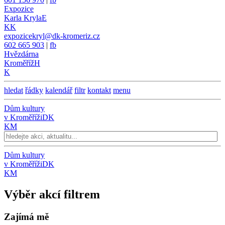
Expozice
Karla Kryla
E
KK
expozicekryl@dk-kromeriz.cz
602 665 903
|
fb
Hvězdárna
Kroměříž
H
K
hledat
řádky
kalendář
filtr
kontakt
menu
Dům kultury
v Kroměříži
DK
KM
Dům kultury
v Kroměříži
DK
KM
Výběr akcí filtrem
Zajímá mě