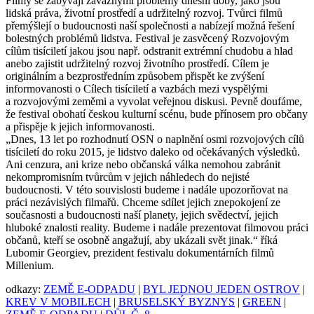
Filmy se zabývají závažnými problémy dnešní doby, jako jsou
lidská práva, životní prostředí a udržitelný rozvoj. Tvůrci filmů
přemýšlejí o budoucnosti naší společnosti a nabízejí možná řešení
bolestných problémů lidstva. Festival je zasvěcený Rozvojovým
cílům tisíciletí jakou jsou např. odstranit extrémní chudobu a hlad
anebo zajistit udržitelný rozvoj životního prostředí. Cílem je
originálním a bezprostředním způsobem přispět ke zvýšení
informovanosti o Cílech tisíciletí a vazbách mezi vyspělými
a rozvojovými zeměmi a vyvolat veřejnou diskusi. Pevně doufáme,
že festival obohatí českou kulturní scénu, bude přínosem pro občany
a přispěje k jejich informovanosti.
„Dnes, 13 let po rozhodnutí OSN o naplnění osmi rozvojových cílů
tisíciletí do roku 2015, je lidstvo daleko od očekávaných výsledků.
Ani cenzura, ani krize nebo občanská válka nemohou zabránit
nekompromisním tvůrcům v jejich náhledech do nejisté
budoucnosti. V této souvislosti budeme i nadále upozorňovat na
práci nezávislých filmařů. Chceme sdílet jejich znepokojení ze
současnosti a budoucnosti naší planety, jejich svědectví, jejich
hluboké znalosti reality. Budeme i nadále prezentovat filmovou práci
občanů, kteří se osobně angažují, aby ukázali svět jinak.“ říká
Lubomir Georgiev, prezident festivalu dokumentárních filmů
Millenium.
odkazy:
ZEMĚ E-ODPADU
|
BYL JEDNOU JEDEN OSTROV
|
KREV V MOBILECH
|
BRUSELSKÝ BYZNYS
|
GREEN
|