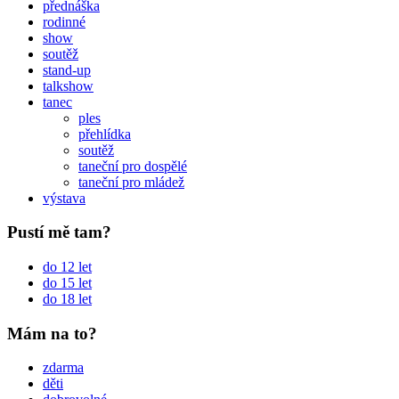
přednáška
rodinné
show
soutěž
stand-up
talkshow
tanec
ples
přehlídka
soutěž
taneční pro dospělé
taneční pro mládež
výstava
Pustí mě tam?
do 12 let
do 15 let
do 18 let
Mám na to?
zdarma
děti