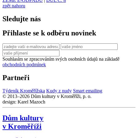
ZEMĚ E-ODPADU
|
DŮL Č. 8
zpět nahoru
Sledujte nás
Přihlaste se k odběru novinek
Souhlasím se zpracováním svých osobních údajů na základě
obchodních podmínek
Partneři
Týdeník Kroměřížska
Kudy z nudy
Smart emailing
© 2013–2026 Dům kultury v Kroměříži, p. o.
design: Karel Mazoch
Dům kultury
v Kroměříži