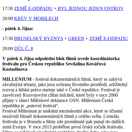
17:30
ZEMĚ E-ODPADU
+
BYL JEDNOU JEDEN OSTROV
20:00
KREV V MOBILECH
- pátek 4. října:
17:30
BRUSELSKÝ BYZNYS
+
GREEN
+
ZEMĚ E-ODPADU
20:00
DŮL Č. 8
V pátek 4. října odpolední blok filmů uvede koordinátorka
festivalu pro Českou republiku Sevdalina Kovářová
Kostadinova
MILLENIUM
- festival dokumentárních filmů, který se zabývá
závažnými tématy, jako jsou ochrana životního prostředí, udržitelný
rozvoj a lidská práva startuje také v České republice. Festival je
zasvěcený Rozvojovým cílům tisíciletí, které byly v roce 2000
přijaty v rámci Miléniové deklarace OSN. Millenium Česká
republika je „putovní festival“.
Festival Millenium je unikátní mezinárodní akce, které se účastní
nezávislí filmaři dokumentárních filmů z celého světa. Centrála
festivalu je v Bruselu a filmy zde promítnuté pak putují do dalších
zemí Evropy. V roce 2013 proběhne první český ročník festivalu.