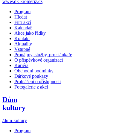
www.dk-kromeriz.cz
Program
Hledat
Filtr akcí
Kalendář
Akce jako řádky
Kontakt
Aktuality
Vstupné
Pronájmy, služby, pro stánkaře
O příspěvkové organizaci
Kariéra
Obchodní podmínky
Dárkové poukazy
Prohlášení o přístupnosti
Fotogalerie z akcí
Dům
kultury
/dum-kultury
Program