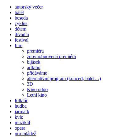
autorský večer
balet
beseda
cyklus
dětem
divadlo
festival
film
premiéra
znovuobnovená premiéra
bijásek
artkino
přidáváme
alternativní program (koncert, balet…)
3D
Kino odpo
Letní kino
folklór
hudba
jarmark
kvíz
muzikál
opera
pro mládež