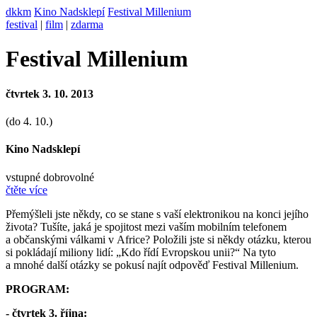
dkkm
Kino Nadsklepí
Festival Millenium
festival
|
film
|
zdarma
Festival Millenium
čtvrtek 3. 10. 2013
(do 4. 10.)
Kino Nadsklepí
vstupné dobrovolné
čtěte více
Přemýšleli jste někdy, co se stane s vaší elektronikou na konci jejího
života? Tušíte, jaká je spojitost mezi vaším mobilním telefonem
a občanskými válkami v Africe? Položili jste si někdy otázku, kterou
si pokládají miliony lidí: „Kdo řídí Evropskou unii?“ Na tyto
a mnohé další otázky se pokusí najít odpověď Festival Millenium.
PROGRAM:
- čtvrtek 3. října: