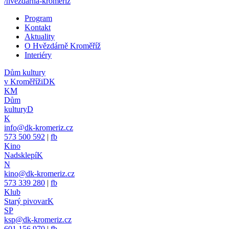
/hvezdarna-kromeriz
Program
Kontakt
Aktuality
O Hvězdárně Kroměříž
Interiéry
Dům kultury
v Kroměříži
DK
KM
Dům
kultury
D
K
info@dk-kromeriz.cz
573 500 592
|
fb
Kino
Nadsklepí
K
N
kino@dk-kromeriz.cz
573 339 280
|
fb
Klub
Starý pivovar
K
SP
ksp@dk-kromeriz.cz
601 156 970
|
fb