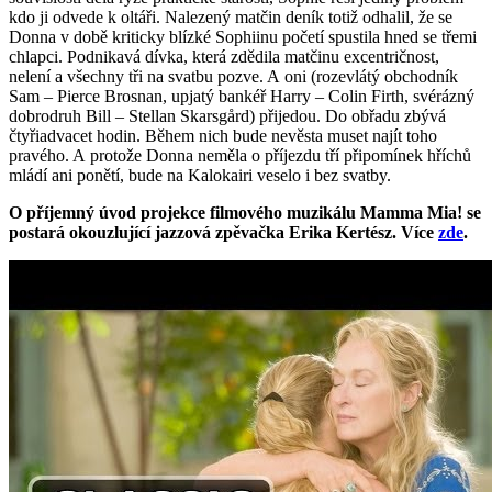
kdo ji odvede k oltáři. Nalezený matčin deník totiž odhalil, že se
Donna v době kriticky blízké Sophiinu početí spustila hned se třemi
chlapci. Podnikavá dívka, která zdědila matčinu excentričnost,
nelení a všechny tři na svatbu pozve. A oni (rozevlátý obchodník
Sam – Pierce Brosnan, upjatý bankéř Harry – Colin Firth, svérázný
dobrodruh Bill – Stellan Skarsgård) přijedou. Do obřadu zbývá
čtyřiadvacet hodin. Během nich bude nevěsta muset najít toho
pravého. A protože Donna neměla o příjezdu tří připomínek hříchů
mládí ani ponětí, bude na Kalokairi veselo i bez svatby.
O příjemný úvod projekce filmového muzikálu Mamma Mia! se
postará okouzlující jazzová zpěvačka Erika Kertész. Více
zde
.