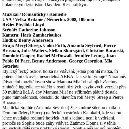
holandským kytaristou Davidem Reschofskym.
Muzikál / Romantický / Komedie
USA / Velká Británie / Německo, 2008, 109 min
Režie: Phyllida Lloyd
Scénář: Catherine Johnson
Kamera: Haris Zambarloukos
Hudba: Benny Andersson
Hrají: Meryl Streep, Colin Firth, Amanda Seyfried, Pierce
Brosnan, Julie Walters, Stellan Skarsgård, Christine Baranski,
Dominic Cooper, Rachel McDowall, Jennifer Leung, Juan
Pablo Di Pace, Benny Andersson, George Georgiou, Mia
Soteriou
Idylický řecký ostrov, holka na vdávání, jedna potrhlá matka, tři
potenciální otcové a nesmrtelná ABBA. Jak se to rýmuje? Náramně.
Divadelní muzikálovou show Mamma Mia! obsahující všechny
zmíněné ingredience vidělo v osmi různých jazykových verzích přes
30 miliónů lidí. A aby Mamma Mia! na stříbrném plátně dostala
punc mimořádnosti, obsadili do hlavních rolí Meryl Streep a Pierce
Brosnana.
Mladičká Sophie (Amanda Seyfried) žije s mírně šílenou matkou
Donnou (Meryl Streep) na řeckém ostrůvku Kalokairi, kde vedou
lehce uvadající rodinný hotýlek. Ani s jednou není k vydržení,
protože se Sophie bude záhy vdávat. Zatímco Donna si v téhle
souvislosti dělá ryze praktické starosti, Sophie řeši jediný problém –