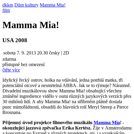
dkkm
Dům kultury
Mamma Mia!
film
Mamma Mia!
USA 2008
sobota
7. 9. 2013
20.30
česky | 2D
zdarma
přístupné bez omezení
čtěte více
Idylický řecký ostrov, holka na vdávání, jedna potrhlá matka, tři
potenciální otcové a nesmrtelná ABBA. Jak se to rýmuje? Náramně.
Divadelní muzikálovou show Mamma Mia! obsahující všechny
zmíněné ingredience vidělo v osmi různých jazykových verzích přes
30 miliónů lidí. A aby Mamma Mia! na stříbrném plátně dostala
punc mimořádnosti, obsadili do hlavních rolí Meryl Streep a Pierce
Brosnana.
Příjemný úvod projekce filmového muzikálu
Mamma Mia
! -
okouzlující jazzová zpěvačka Erika Kertész.
Žije v Amsterodamu
a koncertuje po Evropě v různých projektech, mj. i s vynikajícím