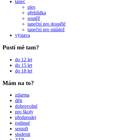
tanec
ples
přehlídka
soutěž
taneční pro dospělé
taneční pro mládež
výstava
Pustí mě tam?
do 12 let
do 15 let
do 18 let
Mám na to?
zdarma
děti
dobrovolné
pro školy
předprodej
rodinné
senioři
studenti
ZTP