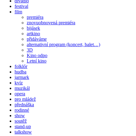
divadlo
festival
film
premiéra
znovuobnovená premiéra
bijásek
artkino
přidáváme
alternativní program (koncert, balet…)
3D
Kino odpo
Letní kino
folklór
hudba
jarmark
kvíz
muzikál
opera
pro mládež
přednáška
rodinné
show
soutěž
stand-up
talkshow