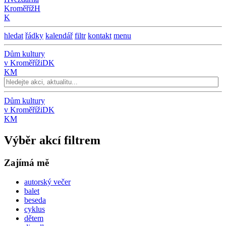
Kroměříž
H
K
hledat
řádky
kalendář
filtr
kontakt
menu
Dům kultury
v Kroměříži
DK
KM
Dům kultury
v Kroměříži
DK
KM
Výběr akcí filtrem
Zajímá mě
autorský večer
balet
beseda
cyklus
dětem