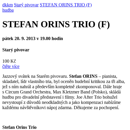
dkkm
Starý pivovar
STEFAN ORINS TRIO (F)
hudba
STEFAN ORINS TRIO (F)
pátek 20. 9. 2013 v 19.00 hodin
Starý pivovar
100 Kč
čtěte více
Jazzový svátek na Starém pivovaru.
Stefan ORINS
– pianista,
skladatel, lídr vlastního tria, byl oceněn hudební kritikou za tři alba,
jež s ním nahrál a především kompletně zkomponoval. Dále hraje
s Circum Grand Orchestra, Max Kletzmer Band (Polsko), skládá
hudbu pro divadelní představení i filmy. Joe After Trio bohužel
nevystoupí z důvodů neodkladných a jako kompenzaci nabízíme
každému návštěvníkovi nápoj zdarma. Děkujeme za pochopení.
Stefan Orins Trio