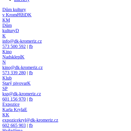
Dům kultury
v Kroměříži
DK
KM
Dům
kultury
D
K
info@dk-kromeriz.cz
573 500 592
|
fb
Kino
Nadsklepí
K
N
kino@dk-kromeriz.cz
573 339 280
|
fb
Klub
Starý pivovar
K
SP
ksp@dk-kromeriz.cz
601 156 970
|
fb
Expozice
Karla Kryla
E
KK
expozicekryl@dk-kromeriz.cz
602 665 903
|
fb
Hvězdárna