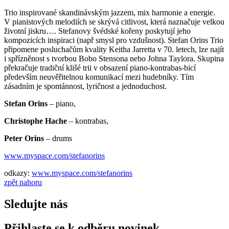
Trio inspirované skandinávským jazzem, mix harmonie a energie.
V pianistových melodiích se skrývá citlivost, která naznačuje velkou
životní jiskru…. Stefanovy švédské kořeny poskytují jeho
kompozicích inspiraci (např smysl pro vzdušnost). Stefan Orins Trio
připomene posluchačům kvality Keitha Jarretta v 70. letech, lze najít
i spřízněnost s tvorbou Bobo Stensona nebo Johna Taylora. Skupina
překračuje tradiční klišé trii v obsazení piano-kontrabas-bicí
především neuvěřitelnou komunikací mezi hudebníky. Tím
zásadním je spontánnost, lyričnost a jednoduchost.
Stefan Orins
– piano,
Christophe Hache
– kontrabas,
Peter Orins
– drums
www.myspace.com/stefanorins
odkazy:
www.myspace.com/stefanorins
zpět nahoru
Sledujte nás
Přihlaste se k odběru novinek