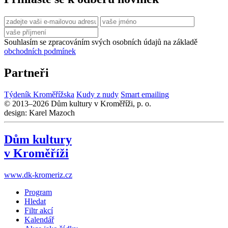
Souhlasím se zpracováním svých osobních údajů na základě
obchodních podmínek
Partneři
Týdeník Kroměřížska
Kudy z nudy
Smart emailing
© 2013–2026 Dům kultury v Kroměříži, p. o.
design: Karel Mazoch
Dům kultury
v Kroměříži
www.dk-kromeriz.cz
Program
Hledat
Filtr akcí
Kalendář