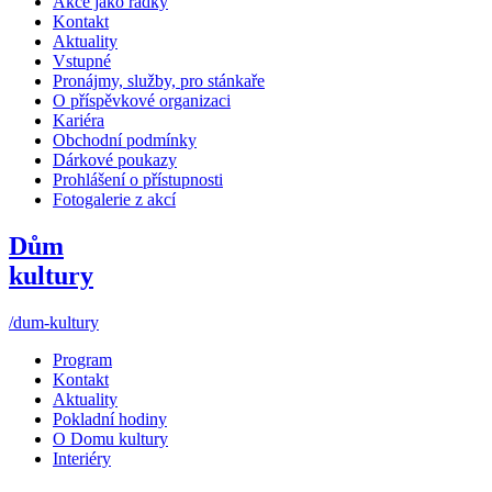
Akce jako řádky
Kontakt
Aktuality
Vstupné
Pronájmy, služby, pro stánkaře
O příspěvkové organizaci
Kariéra
Obchodní podmínky
Dárkové poukazy
Prohlášení o přístupnosti
Fotogalerie z akcí
Dům
kultury
/dum-kultury
Program
Kontakt
Aktuality
Pokladní hodiny
O Domu kultury
Interiéry