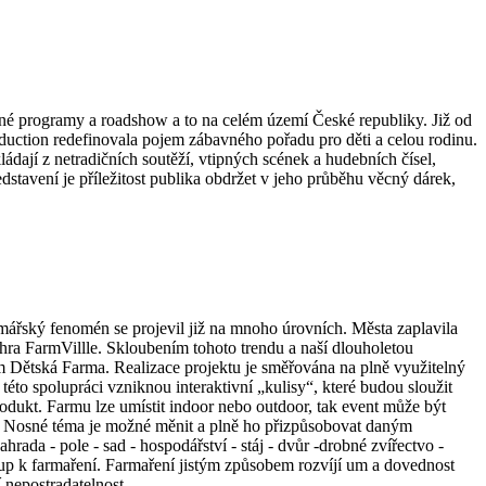
ovné programy a roadshow a to na celém území České republiky. Již od
duction redefinovala pojem zábavného pořadu pro děti a celou rodinu.
ládají z netradičních soutěží, vtipných scének a hudebních čísel,
avení je příležitost publika obdržet v jeho průběhu věcný dárek,
rmářský fenomén se projevil již na mnoho úrovních. Města zaplavila
a hra FarmVillle. Skloubením tohoto trendu a naší dlouholetou
m Dětská Farma. Realizace projektu je směřována na plně využitelný
této spolupráci vzniknou interaktivní „kulisy“, které budou sloužit
rodukt. Farmu lze umístit indoor nebo outdoor, tak event může být
ě. Nosné téma je možné měnit a plně ho přizpůsobovat daným
ada - pole - sad - hospodářství - stáj - dvůr -drobné zvířectvo -
ístup k farmaření. Farmaření jistým způsobem rozvíjí um a dovednost
í nepostradatelnost.