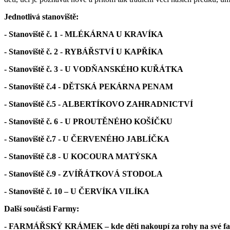
Jednotlivá stanoviště:
- Stanoviště č. 1 - MLÉKÁRNA U KRAVÍKA
- Stanoviště č. 2 - RYBÁŘSTVÍ U KAPŘÍKA
- Stanoviště č. 3 - U VODŇANSKÉHO KUŘÁTKA
- Stanoviště č.4 - DĚTSKÁ PEKÁRNA PENAM
- Stanoviště č.5 - ALBERTÍKOVO ZAHRADNICTVÍ
- Stanoviště č. 6 - U PROUTĚNÉHO KOŠÍČKU
- Stanoviště č.7 - U ČERVENÉHO JABLÍČKA
- Stanoviště č.8 - U KOCOURA MATÝSKA
- Stanoviště č.9 - ZVÍŘÁTKOVÁ STODOLA
- Stanoviště č. 10 – U ČERVÍKA VILÍKA
Další součásti Farmy:
- FARMÁŘSKÝ KRÁMEK – kde děti nakoupí za rohy na své fa