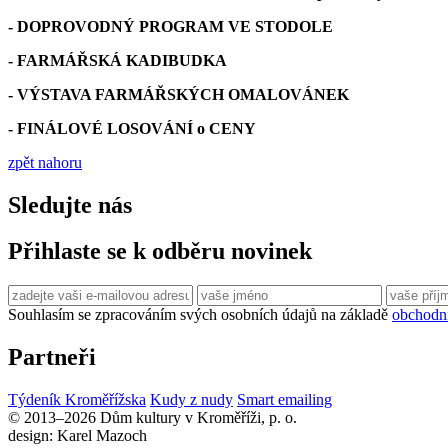
- DOPROVODNÝ PROGRAM VE STODOLE
- FARMÁŘSKÁ KADIBUDKA
- VÝSTAVA FARMÁŘSKÝCH OMALOVÁNEK
- FINÁLOVÉ LOSOVÁNÍ o CENY
zpět nahoru
Sledujte nás
Přihlaste se k odběru novinek
Souhlasím se zpracováním svých osobních údajů na základě
obchodn
Partneři
Týdeník Kroměřížska
Kudy z nudy
Smart emailing
© 2013–2026 Dům kultury v Kroměříži, p. o.
design: Karel Mazoch