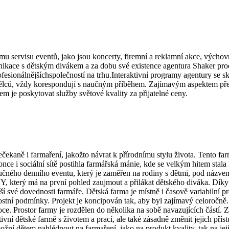
ímu servisu eventů, jako jsou koncerty, firemní a reklamní akce, vých
munikace s dětským divákem a za dobu své existence agentura Shaker pro
rofesionálnějšíchspolečností na trhu.Interaktivní programy agentury se sk
lců, vždy korespondují s naučným příběhem. Zajímavým aspektem předst
m je poskytovat služby světové kvality za přijatelné ceny.
čekaně i farmaření, jakožto návrat k přírodnímu stylu života. Tento fa
konce i sociální sítě postihla farmářská mánie, kde se velkým hitem stal
učného denního eventu, který je zaměřen na rodiny s dětmi, pod názve
NY, který má na první pohled zaujmout a přilákat dětského diváka. Díky 
ší své dovednosti farmáře. Dětská farma je místně i časově variabilní p
nostní podmínky. Projekt je koncipován tak, aby byl zajímavý celoročn
 Prostor farmy je rozdělen do několika na sobě navazujících částí. Zahr
tivní dětské farmě s životem a prací, ale také zásadně změnit jejich př
možní dětem nahlédnout na farmaření, jako na produkt kvality, tak na jej