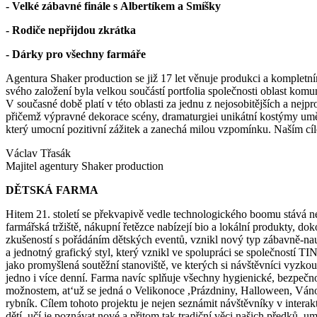
- Velké zábavné finále s Albertíkem a Smíšky
- Rodiče nepřijdou zkrátka
- Dárky pro všechny farmáře
Agentura Shaker production se již 17 let věnuje produkci a kompletn
svého založení byla velkou součástí portfolia společnosti oblast ko
V současné době platí v této oblasti za jednu z nejosobitějších a nejp
přičemž výpravné dekorace scény, dramaturgiei unikátní kostýmy umě
který umocní pozitivní zážitek a zanechá milou vzpomínku. Naším cíle
Václav Třasák
Majitel agentury Shaker production
DĚTSKÁ FARMA
Hitem 21. století se překvapivě vedle technologického boomu stává ne
farmářská tržiště, nákupní řetězce nabízejí bio a lokální produkty, do
zkušeností s pořádáním dětských eventů, vznikl nový typ zábavně-na
a jednotný grafický styl, který vznikl ve spolupráci se společností TI
jako promyšlená soutěžní stanoviště, ve kterých si návštěvníci vyzkou
jedno i více denní. Farma navíc splňuje všechny hygienické, bezpeč
možnostem, at‘už se jedná o Velikonoce ,Prázdniny, Halloween, Vánoce.
rybník. Cílem tohoto projektu je nejen seznámit návštěvníky v interak
dětí, učí je poznávat nové a přitom tak tradiční věci našich předků, u