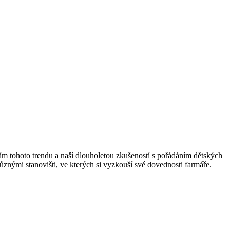
ním tohoto trendu a naší dlouholetou zkušeností s pořádáním dětských
znými stanovišti, ve kterých si vyzkouší své dovednosti farmáře.