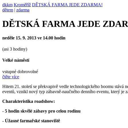
dkkm
Kroměříž
DĚTSKÁ FARMA JEDE ZDARMA!
dětem
|
zdarma
DĚTSKÁ FARMA JEDE ZDA
neděle 15. 9. 2013 ve 14.00 hodin
(asi 3 hodiny)
Velké náměstí
vstupné dobrovolné
čtěte více
Hitem 21. století se překvapivě vedle technologického boomu stává ne
eventů, vznikl nový typ zábavně-naučného denního eventu, který je z
Charakteristika roadshow:
- 5 hodin skvělé zábavy pro celou rodinu
- Úžasné farmařské stanoviště