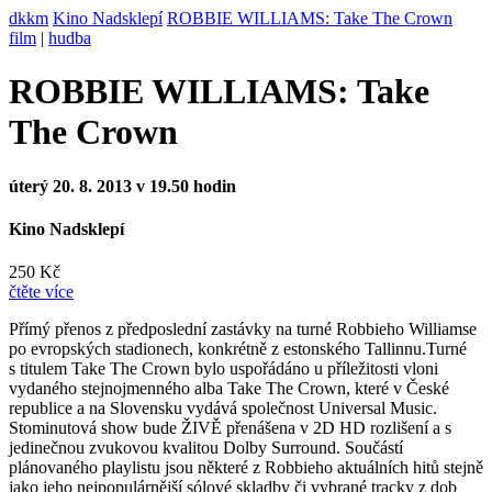
dkkm
Kino Nadsklepí
ROBBIE WILLIAMS: Take The Crown
film
|
hudba
ROBBIE WILLIAMS: Take
The Crown
úterý 20. 8. 2013 v 19.50 hodin
Kino Nadsklepí
250 Kč
čtěte více
P
římý přenos z předposlední zastávky na turné Robbieho Williamse
po evropských stadionech, konkrétně z estonského Tallinnu.Turné
s titulem Take The Crown bylo uspořádáno u příležitosti vloni
vydaného stejnojmenného alba Take The Crown, které v České
republice a na Slovensku vydává společnost Universal Music.
Stominutová show bude ŽIVĚ přenášena v 2D HD rozlišení a s
jedinečnou zvukovou kvalitou Dolby Surround. Součástí
plánovaného playlistu jsou některé z Robbieho aktuálních hitů stejně
jako jeho nejpopulárnější sólové skladby či vybrané tracky z dob