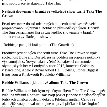
jeho spolupráce se skupinou Take That.
Nejlepší showman v branži ve velkolepé show turné Take The
Crown
První recenze z dosud odehraných koncertů turné vesměs velebí
propracovanou výpravu a Robbieho přesvědčivý výkon. Britský
The Sun označil zpěváka za „nejlepšího showmana v branži“
a koncert za „velkolepou show“.
„Robbie je panující král popu!“ (The Guardian)
Produkce jednotlivých koncertů turné Take The Crown se ujala
společnost Done and Dusted, jež se podílela na přípravě několika
významných světových akcí, včetně Zahajovací ceremonie
olympijských her v Londýně v roce 2012, koncertu Coldplay
v Barceloně, Adele v Royal Albert Hall, Rolling Stones Biggest
Bang Tour a Knebworth Robbieho Williamse.
Robbie Williams a jeho nové album Take The Crown
Robbie Williams se loňským výtečným albem Take The Crown opět
vrátil na výsluní a potvrdil tak svoji pozici jednoho z nejúspěšnějších
britských umělců poslední dekády. Pilotním singlem Candy se
okamžitě katapultoval mimo jiné na první příčku britské singlové