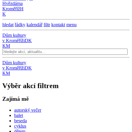
Hvězdárna
Kroměříž
H
K
hledat
řádky
kalendář
filtr
kontakt
menu
Dům kultury
v Kroměříži
DK
KM
Dům kultury
v Kroměříži
DK
KM
Výběr akcí filtrem
Zajímá mě
autorský večer
balet
beseda
cyklus
dětem