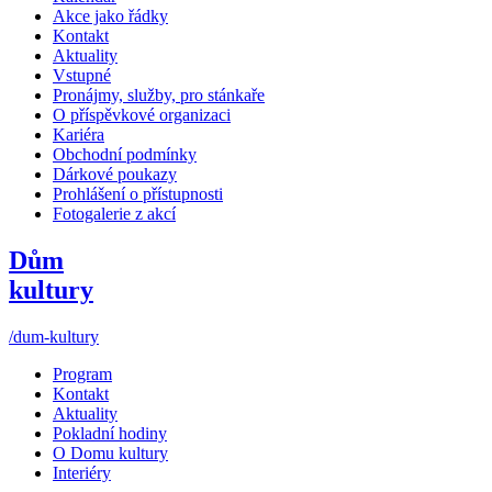
Akce jako řádky
Kontakt
Aktuality
Vstupné
Pronájmy, služby, pro stánkaře
O příspěvkové organizaci
Kariéra
Obchodní podmínky
Dárkové poukazy
Prohlášení o přístupnosti
Fotogalerie z akcí
Dům
kultury
/dum-kultury
Program
Kontakt
Aktuality
Pokladní hodiny
O Domu kultury
Interiéry