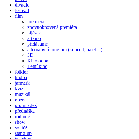
divadlo
festival
film
premiéra
znovuobnovená premiéra
bijásek
artkino
přidáváme
alternativní program (koncert, balet…)
3D
Kino odpo
Letní kino
folklór
hudba
jarmark
kvíz
muzikál
opera
pro mládež
přednáška
rodinné
show
soutěž
stand-up
talkshow