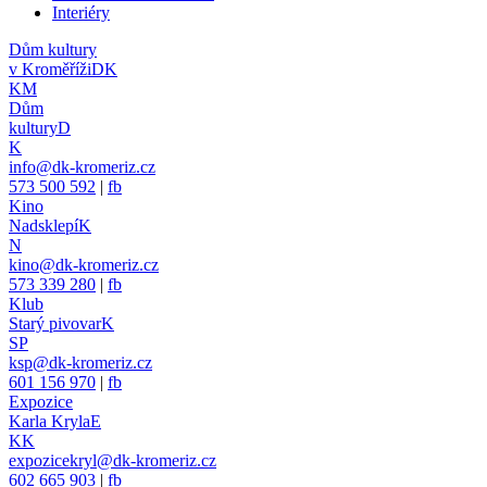
Interiéry
Dům kultury
v Kroměříži
DK
KM
Dům
kultury
D
K
info@dk-kromeriz.cz
573 500 592
|
fb
Kino
Nadsklepí
K
N
kino@dk-kromeriz.cz
573 339 280
|
fb
Klub
Starý pivovar
K
SP
ksp@dk-kromeriz.cz
601 156 970
|
fb
Expozice
Karla Kryla
E
KK
expozicekryl@dk-kromeriz.cz
602 665 903
|
fb