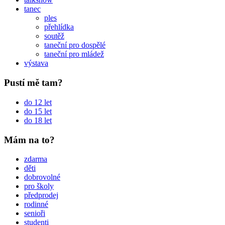
tanec
ples
přehlídka
soutěž
taneční pro dospělé
taneční pro mládež
výstava
Pustí mě tam?
do 12 let
do 15 let
do 18 let
Mám na to?
zdarma
děti
dobrovolné
pro školy
předprodej
rodinné
senioři
studenti