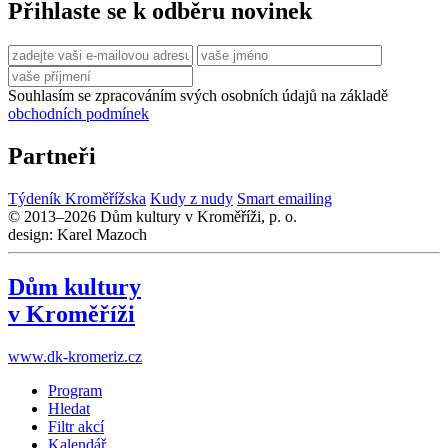
Přihlaste se k odběru novinek
Souhlasím se zpracováním svých osobních údajů na základě
obchodních podmínek
Partneři
Týdeník Kroměřížska
Kudy z nudy
Smart emailing
© 2013–2026 Dům kultury v Kroměříži, p. o.
design: Karel Mazoch
Dům kultury
v Kroměříži
www.dk-kromeriz.cz
Program
Hledat
Filtr akcí
Kalendář