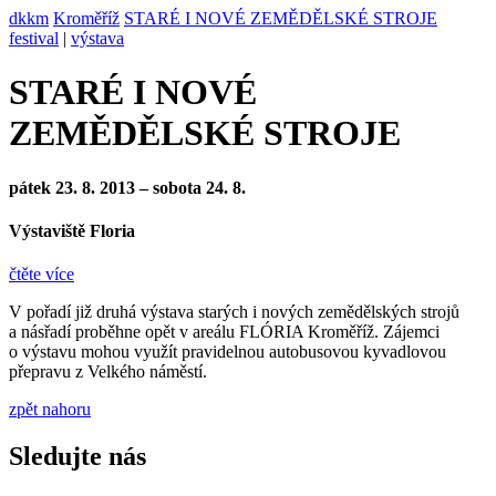
dkkm
Kroměříž
STARÉ I NOVÉ ZEMĚDĚLSKÉ STROJE
festival
|
výstava
STARÉ I NOVÉ
ZEMĚDĚLSKÉ STROJE
pátek 23. 8. 2013 – sobota 24. 8.
Výstaviště Floria
čtěte více
V pořadí již druhá výstava starých i nových zemědělských strojů
a násřadí proběhne opět v areálu FLÓRIA Kroměříž. Zájemci
o výstavu mohou využít pravidelnou autobusovou kyvadlovou
přepravu z Velkého náměstí.
zpět nahoru
Sledujte nás