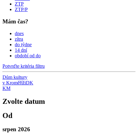
ZTP
ZTP/P
Mám čas?
dnes
zítra
do týdne
14 dní
období od do
Potvrďte kritéria filtru
Dům kultury
v Kroměříži
DK
KM
Zvolte datum
Od
srpen 2026