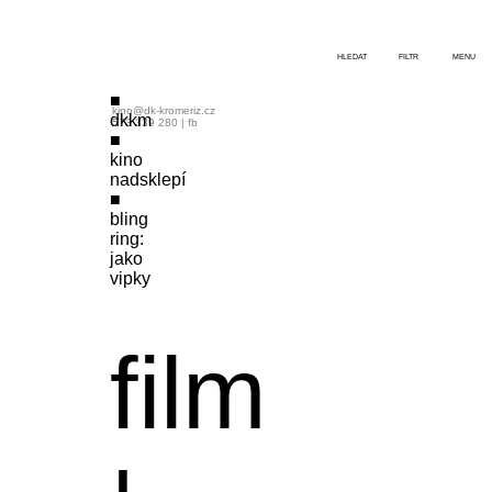
HLEDAT
FILTR
MENU
kino@dk-kromeriz.cz
dkkm
573 339 280
|
fb
kino
nadsklepí
bling
ring:
jako
vipky
film