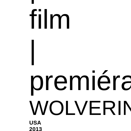
film
|
premiér
WOLVERI
USA
2013