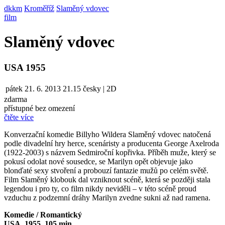
dkkm
Kroměříž
Slaměný vdovec
film
Slaměný vdovec
USA 1955
pátek
21. 6. 2013
21.15
česky | 2D
zdarma
přístupné bez omezení
čtěte více
Konverzační komedie Billyho Wildera Slaměný vdovec natočená
podle divadelní hry herce, scenáristy a producenta George Axelroda
(1922-2003) s názvem Sedmiroční kopřivka. Příběh muže, který se
pokusí odolat nové sousedce, se Marilyn opět objevuje jako
blonďaté sexy stvoření a probouzí fantazie mužů po celém světě.
Film Slaměný klobouk dal vzniknout scéně, která se později stala
legendou i pro ty, co film nikdy neviděli – v této scéně proud
vzduchu z podzemní dráhy Marilyn zvedne sukni až nad ramena.
Komedie / Romantický
USA, 1955, 105 min