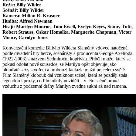
Režie: Billy Wilder
Scénář: Billy Wilder
Kamera: Milton R. Krasner
Hudba: Alfred Newman
Hrají: Marilyn Monroe, Tom Ewell, Evelyn Keyes, Sonny Tufts,
Robert Strauss, Oskar Homolka, Marguerite Chapman, Victor
Moore, Carolyn Jones
Konverzační komedie Billyho Wildera Slaměný vdovec natočená
podle divadelní hry herce, scenáristy a producenta George Axelroda
(1922-2003) s názvem Sedmiroční kopřivka. Příběh muže, který se
pokusí odolat nové sousedce, se Marilyn opět objevuje jako
blonďaté sexy stvoření a probouzí fantazie mužů po celém světě.
Film Slaměný klobouk dal vzniknout scéně, která se později stala
legendou i pro ty, co film nikdy neviděli – v této scéně proud
vzduchu z podzemní dráhy Marilyn zvedne sukni až nad ramena.