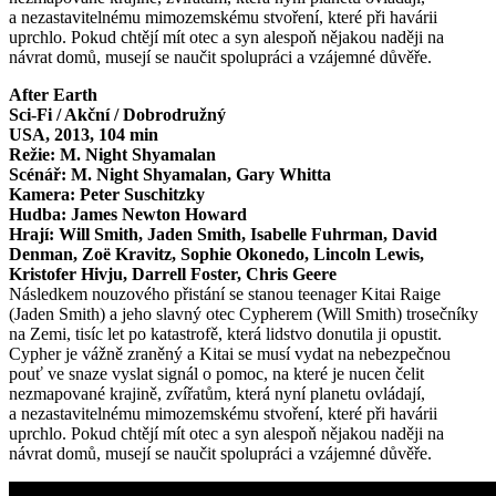
a nezastavitelnému mimozemskému stvoření, které při havárii
uprchlo. Pokud chtějí mít otec a syn alespoň nějakou naději na
návrat domů, musejí se naučit spolupráci a vzájemné důvěře.
After Earth
Sci-Fi / Akční / Dobrodružný
USA, 2013, 104 min
Režie: M. Night Shyamalan
Scénář: M. Night Shyamalan, Gary Whitta
Kamera: Peter Suschitzky
Hudba: James Newton Howard
Hrají: Will Smith, Jaden Smith, Isabelle Fuhrman, David
Denman, Zoë Kravitz, Sophie Okonedo, Lincoln Lewis,
Kristofer Hivju, Darrell Foster, Chris Geere
Následkem nouzového přistání se stanou teenager Kitai Raige
(Jaden Smith) a jeho slavný otec Cypherem (Will Smith) trosečníky
na Zemi, tisíc let po katastrofě, která lidstvo donutila ji opustit.
Cypher je vážně zraněný a Kitai se musí vydat na nebezpečnou
pouť ve snaze vyslat signál o pomoc, na které je nucen čelit
nezmapované krajině, zvířatům, která nyní planetu ovládají,
a nezastavitelnému mimozemskému stvoření, které při havárii
uprchlo. Pokud chtějí mít otec a syn alespoň nějakou naději na
návrat domů, musejí se naučit spolupráci a vzájemné důvěře.