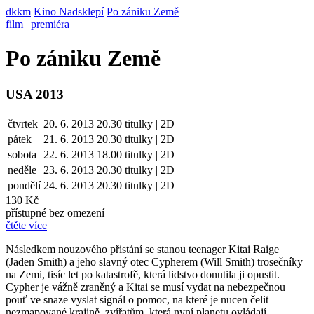
dkkm
Kino Nadsklepí
Po zániku Země
film
|
premiéra
Po zániku Země
USA 2013
čtvrtek
20. 6. 2013
20.30
titulky | 2D
pátek
21. 6.
2013
20.30
titulky | 2D
sobota
22. 6.
2013
18.00
titulky | 2D
neděle
23. 6.
2013
20.30
titulky | 2D
pondělí
24. 6.
2013
20.30
titulky | 2D
130 Kč
přístupné bez omezení
čtěte více
Následkem nouzového přistání se stanou teenager Kitai Raige
(Jaden Smith) a jeho slavný otec Cypherem (Will Smith) trosečníky
na Zemi, tisíc let po katastrofě, která lidstvo donutila ji opustit.
Cypher je vážně zraněný a Kitai se musí vydat na nebezpečnou
pouť ve snaze vyslat signál o pomoc, na které je nucen čelit
nezmapované krajině, zvířatům, která nyní planetu ovládají,