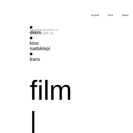
HLEDAT
FILTR
MENU
kino@dk-kromeriz.cz
dkkm
573 339 280
|
fb
kino
nadsklepí
trans
film
|