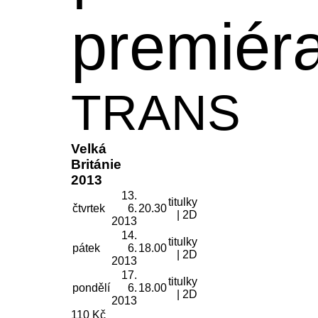
premiér
TRANS
Velká
Británie
2013
13.
titulky
čtvrtek
6.
20.30
| 2D
2013
14.
titulky
pátek
6.
18.00
| 2D
2013
17.
titulky
pondělí
6.
18.00
| 2D
2013
110 Kč