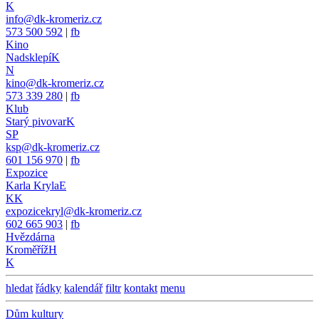
K
info@dk-kromeriz.cz
573 500 592
|
fb
Kino
Nadsklepí
K
N
kino@dk-kromeriz.cz
573 339 280
|
fb
Klub
Starý pivovar
K
SP
ksp@dk-kromeriz.cz
601 156 970
|
fb
Expozice
Karla Kryla
E
KK
expozicekryl@dk-kromeriz.cz
602 665 903
|
fb
Hvězdárna
Kroměříž
H
K
hledat
řádky
kalendář
filtr
kontakt
menu
Dům kultury