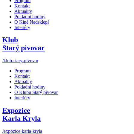
Program
Kontakt
Aktuality
Pokladní hodiny
O Kině Nadsklepí
Interiéry
Klub
Starý pivovar
/klub-stary-pivovar
Program
Kontakt
Aktuality
Pokladní hodiny
O Klubu Starý pivovar
Interiéry
Expozice
Karla Kryla
/expozice-karla-kryla