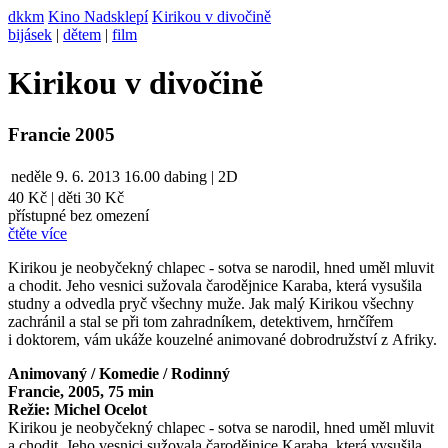
dkkm
Kino Nadsklepí
Kirikou v divočině
bijásek
|
dětem
|
film
Kirikou v divočině
Francie 2005
neděle
9. 6. 2013
16.00
dabing | 2D
40 Kč
|
děti 30 Kč
přístupné bez omezení
čtěte více
Kirikou je neobyčekný chlapec - sotva se narodil, hned uměl mluvit
a chodit. Jeho vesnici sužovala čarodějnice Karaba, která vysušila
studny a odvedla pryč všechny muže. Jak malý Kirikou všechny
zachránil a stal se při tom zahradníkem, detektivem, hrnčířem
i doktorem, vám ukáže kouzelné animované dobrodružství z Afriky.
Animovaný / Komedie / Rodinný
Francie, 2005, 75 min
Režie: Michel Ocelot
Kirikou je neobyčekný chlapec - sotva se narodil, hned uměl mluvit
a chodit. Jeho vesnici sužovala čarodějnice Karaba, která vysušila