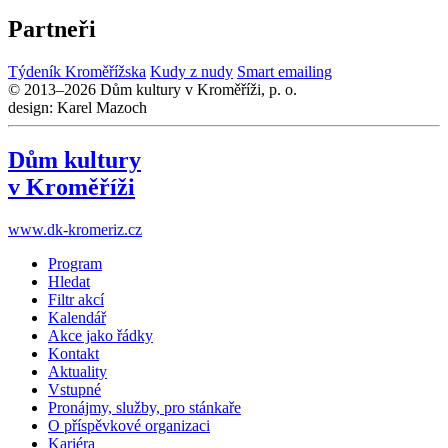
Partneři
Týdeník Kroměřížska
Kudy z nudy
Smart emailing
© 2013–2026 Dům kultury v Kroměříži, p. o.
design: Karel Mazoch
Dům kultury
v Kroměříži
www.dk-kromeriz.cz
Program
Hledat
Filtr akcí
Kalendář
Akce jako řádky
Kontakt
Aktuality
Vstupné
Pronájmy, služby, pro stánkaře
O příspěvkové organizaci
Kariéra