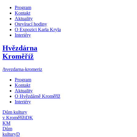
Program
Kontakt
Aktuality
Otevírací hodiny
O Expozici Karla Kryla
Interiéry
Hvězdárna
Kroměříž
/hvezdarna-kromeriz
Program
Kontakt
Aktuality
O Hvězdárně Kroměříž
Interiéry
Dům kultury
v Kroměříži
DK
KM
Dům
kultury
D