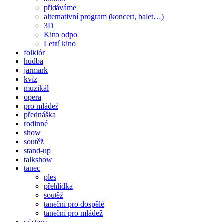
přidáváme
alternativní program (koncert, balet…)
3D
Kino odpo
Letní kino
folklór
hudba
jarmark
kvíz
muzikál
opera
pro mládež
přednáška
rodinné
show
soutěž
stand-up
talkshow
tanec
ples
přehlídka
soutěž
taneční pro dospělé
taneční pro mládež
výstava