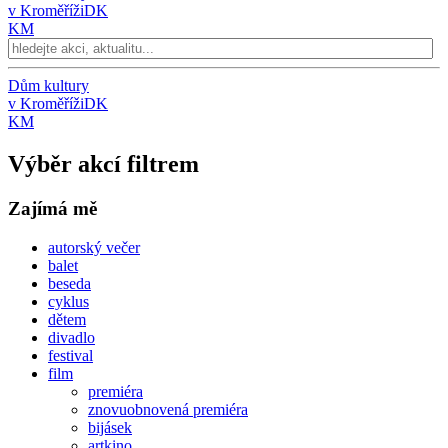
v Kroměříži
DK
KM
Dům kultury
v Kroměříži
DK
KM
Výběr akcí filtrem
Zajímá mě
autorský večer
balet
beseda
cyklus
dětem
divadlo
festival
film
premiéra
znovuobnovená premiéra
bijásek
artkino