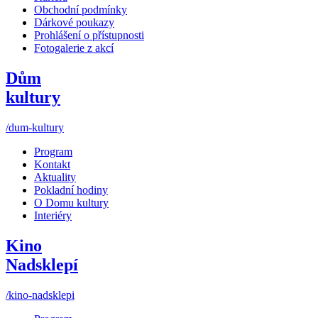
Obchodní podmínky
Dárkové poukazy
Prohlášení o přístupnosti
Fotogalerie z akcí
Dům
kultury
/dum-kultury
Program
Kontakt
Aktuality
Pokladní hodiny
O Domu kultury
Interiéry
Kino
Nadsklepí
/kino-nadsklepi