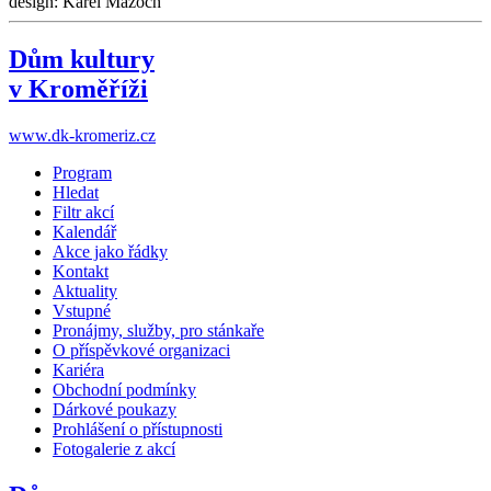
design: Karel Mazoch
Dům kultury
v Kroměříži
www.dk-kromeriz.cz
Program
Hledat
Filtr akcí
Kalendář
Akce jako řádky
Kontakt
Aktuality
Vstupné
Pronájmy, služby, pro stánkaře
O příspěvkové organizaci
Kariéra
Obchodní podmínky
Dárkové poukazy
Prohlášení o přístupnosti
Fotogalerie z akcí