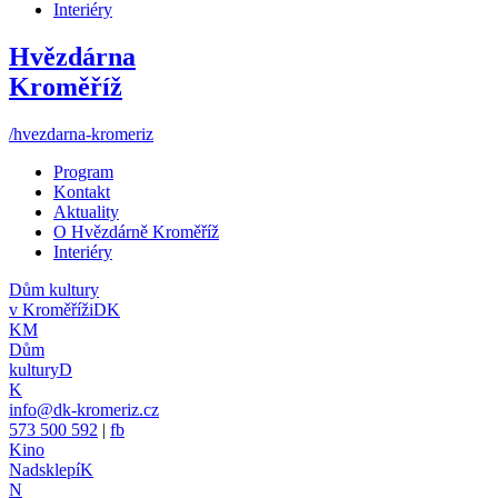
Interiéry
Hvězdárna
Kroměříž
/hvezdarna-kromeriz
Program
Kontakt
Aktuality
O Hvězdárně Kroměříž
Interiéry
Dům kultury
v Kroměříži
DK
KM
Dům
kultury
D
K
info@dk-kromeriz.cz
573 500 592
|
fb
Kino
Nadsklepí
K
N