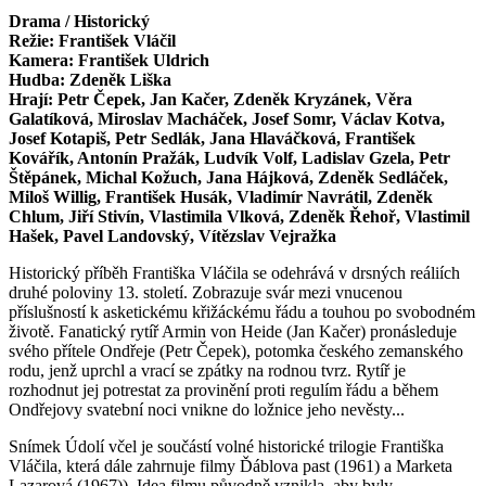
Drama / Historický
Režie: František Vláčil
Kamera: František Uldrich
Hudba: Zdeněk Liška
Hrají: Petr Čepek, Jan Kačer, Zdeněk Kryzánek, Věra
Galatíková, Miroslav Macháček, Josef Somr, Václav Kotva,
Josef Kotapiš, Petr Sedlák, Jana Hlaváčková, František
Kovářík, Antonín Pražák, Ludvík Volf, Ladislav Gzela, Petr
Štěpánek, Michal Kožuch, Jana Hájková, Zdeněk Sedláček,
Miloš Willig, František Husák, Vladimír Navrátil, Zdeněk
Chlum, Jiří Stivín, Vlastimila Vlková, Zdeněk Řehoř, Vlastimil
Hašek, Pavel Landovský, Vítězslav Vejražka
Historický příběh Františka Vláčila se odehrává v drsných reáliích
druhé poloviny 13. století. Zobrazuje svár mezi vnucenou
příslušností k asketickému křižáckému řádu a touhou po svobodném
životě. Fanatický rytíř Armin von Heide (Jan Kačer) pronásleduje
svého přítele Ondřeje (Petr Čepek), potomka českého zemanského
rodu, jenž uprchl a vrací se zpátky na rodnou tvrz. Rytíř je
rozhodnut jej potrestat za provinění proti regulím řádu a během
Ondřejovy svatební noci vnikne do ložnice jeho nevěsty...
Snímek Údolí včel je součástí volné historické trilogie Františka
Vláčila, která dále zahrnuje filmy Ďáblova past (1961) a Marketa
Lazarová (1967)). Idea filmu původně vznikla, aby byly