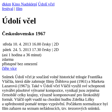
dkkm
Kino Nadsklepí
Údolí včel
festival
|
film
Údolí včel
Československo 1967
středa
10. 4. 2013
16.00
česky | 2D
pátek
24. 5.
2013
17.30
česky | 2D
(asi 1 hodina a 36 minut)
zdarma
přístupné bez omezení
čtěte více
Snímek Údolí včel je součástí volné historické trilogie Františka
Vláčila, která dále zahrnuje filmy Ďáblova past (1961) a Marketa
Lazarová (1967)). Také v Údolí včel Vláčil využil své schopnosti
vytvářet působivé výtvarné kompozice, vynikají jsou zejména
černobílé celky krajiny, výrazně komponované pro širokoúhlý
formát. Vláčil opět vsadil na chorální hudbu Zdeňka Lišky
a upřednostnil pomalé tempo vyprávění. Počátkem normalizace byl
film zařazen na seznam nežádoucích, tzv. trezorových snímků.