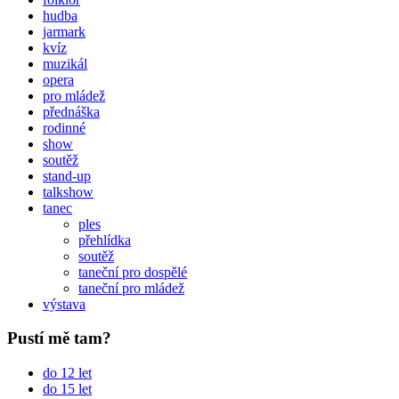
hudba
jarmark
kvíz
muzikál
opera
pro mládež
přednáška
rodinné
show
soutěž
stand-up
talkshow
tanec
ples
přehlídka
soutěž
taneční pro dospělé
taneční pro mládež
výstava
Pustí mě tam?
do 12 let
do 15 let