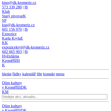
kino@dk-kromeriz.cz
573 339 280
|
fb
Klub
Starý pivovar
K
SP
ksp@dk-kromeriz.cz
601 156 970
|
fb
Expozice
Karla Kryla
E
KK
expozicekryl@dk-kromeriz.cz
602 665 903
|
fb
Hvězdárna
Kroměříž
H
K
hledat
řádky
kalendář
filtr
kontakt
menu
Dům kultury
v Kroměříži
DK
KM
Dům kultury
v Kroměříži
DK