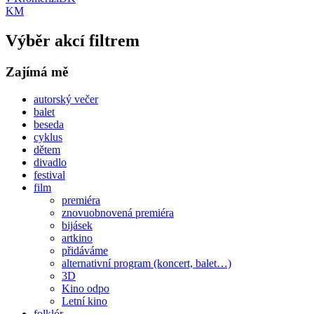
KM
Výběr akcí filtrem
Zajímá mě
autorský večer
balet
beseda
cyklus
dětem
divadlo
festival
film
premiéra
znovuobnovená premiéra
bijásek
artkino
přidáváme
alternativní program (koncert, balet…)
3D
Kino odpo
Letní kino
folklór