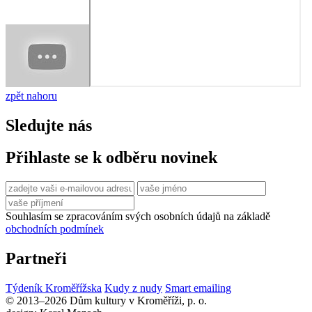
zpět nahoru
Sledujte nás
Přihlaste se k odběru novinek
Souhlasím se zpracováním svých osobních údajů na základě
obchodních podmínek
Partneři
Týdeník Kroměřížska
Kudy z nudy
Smart emailing
© 2013–2026 Dům kultury v Kroměříži, p. o.