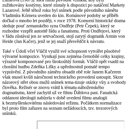
zužitkovány kostýmy, které zůstaly k dispozici po natáčení Markety
Lazarové. Ještě téhož roku byl snímek podle původního námětu
Vladimíra Kórnera uveden do kin. Románové podoby se příběh
dočkal o mnoho let později, v roce 1978. Komorní historické drama
sleduje pouť zemanského syna Ondřeje (Petr Čepek), který se
rozhodne vzepřít autoritě řádu a fanatismu. Proti Ondřejovi, který
v řádu zůstával jen ze setrvačnosti, stojí zarytý dogmatik Armin von
Heide (Jan Kačer), jenž se jej snaží přesvědčit k návratu.
Také v Údolí včel Vláčil využil své schopnosti vytvářet působivé
výtvarné kompozice. Vynikají jsou zejména černobílé celky krajiny,
výrazně komponované pro širokoúhlý formát. Vláčil opět vsadil na
chorální hudbu Zdeňka Lišky a upřednostnil pomalé tempo
vyprávění. Z původního záměru obsadit obě role Janem Kačerem
však musel kvůli náročnosti technického provedení ustoupit. Skrze
názorový střet obou mužů snímek tema-tizuje otázky víry a svobody
člověka. Režisér se znovu vrátil k tématu-náboženského
dogmatismu, které zachytil už ve filmu Ďáblova past. Fanatická
oddanost ideologii nabízela v době uvedení filmu analogii
k bezmyšlenkovitému následování režimu. Počátkem normalizace
byl proto film zařazen na seznam nežádoucích, tzv. trezorových
snímků.