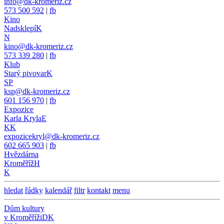
info@dk-kromeriz.cz
573 500 592
|
fb
Kino
Nadsklepí
K
N
kino@dk-kromeriz.cz
573 339 280
|
fb
Klub
Starý pivovar
K
SP
ksp@dk-kromeriz.cz
601 156 970
|
fb
Expozice
Karla Kryla
E
KK
expozicekryl@dk-kromeriz.cz
602 665 903
|
fb
Hvězdárna
Kroměříž
H
K
hledat
řádky
kalendář
filtr
kontakt
menu
Dům kultury
v Kroměříži
DK