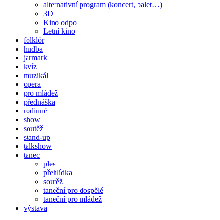
alternativní program (koncert, balet…)
3D
Kino odpo
Letní kino
folklór
hudba
jarmark
kvíz
muzikál
opera
pro mládež
přednáška
rodinné
show
soutěž
stand-up
talkshow
tanec
ples
přehlídka
soutěž
taneční pro dospělé
taneční pro mládež
výstava