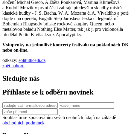
složení Michal Greco, Alžběta Poukarová, Martina Klimešová
a Rudolf Mrazík v první části zahraje především skladby mistrů
klasické hudby - J. S. Bacha, W. A. Mozarta či A. Vivaldiho a poté
dojde i na operetu, Bugatti Step Jaroslava Ježka či legendární
Bohemian Rhapsody britské rockové skupiny Queen, nebo
metalovou baladu Nothing Else Matter, tak jak ji pro violoncella
předělal Perttu Kivilaakso z Apocalyptiky.
Vstupenky na jednotlivé koncerty festivalu na pokladnách DK
nebo on-line.
odkazy:
solitutticelli.cz
zpět nahoru
Sledujte nás
Přihlaste se k odběru novinek
Souhlasím se zpracováním svých osobních údajů na základě
obchodních podmínek