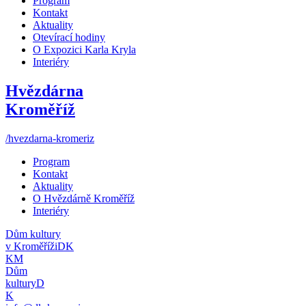
Program
Kontakt
Aktuality
Otevírací hodiny
O Expozici Karla Kryla
Interiéry
Hvězdárna
Kroměříž
/hvezdarna-kromeriz
Program
Kontakt
Aktuality
O Hvězdárně Kroměříž
Interiéry
Dům kultury
v Kroměříži
DK
KM
Dům
kultury
D
K