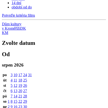
14 dní
období od do
Potvrďte kritéria filtru
Dům kultury
v Kroměříži
DK
KM
Zvolte datum
Od
srpen 2026
po
3
10
17
24
31
út
4
11
18
25
st
5
12
19
26
čt
6
13
20
27
pá
7
14
21
28
so
1
8
15
22
29
ne
2
9
16
23
30