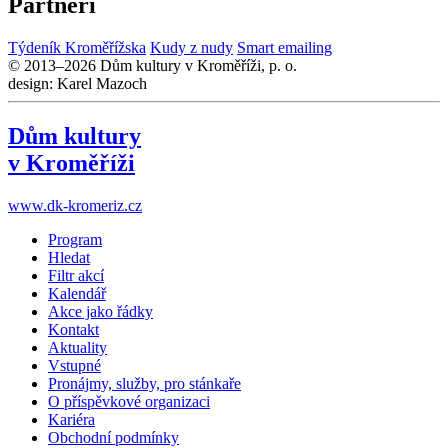
Partneři
Týdeník Kroměřížska
Kudy z nudy
Smart emailing
© 2013–2026 Dům kultury v Kroměříži, p. o.
design: Karel Mazoch
Dům kultury
v Kroměříži
www.dk-kromeriz.cz
Program
Hledat
Filtr akcí
Kalendář
Akce jako řádky
Kontakt
Aktuality
Vstupné
Pronájmy, služby, pro stánkaře
O příspěvkové organizaci
Kariéra
Obchodní podmínky