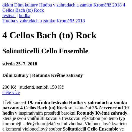
dkkm
Dům kultury
Hudba v zahradách a zámku Kroměříž 2018
4
Cellos Bach (to) Rock
festival
|
hudba
Hudba v zahradách a zámku Kroměříž 2018
4 Cellos Bach (to) Rock
Solitutticelli Cello Ensemble
středa 25. 7. 2018
Dům kultury
|
Rotunda Květné zahrady
200 Kč
|
studenti, senioři 150 Kč
čtěte více
Třetí koncert
19. ročníku festivalu Hudba v zahradách a zámku
nazvaný 4 Cellos Bach (to) Rock
se uskuteční
25. července od 19
hodin
v inspirativním prostředí barokní
Rotundy Květné zahrady
,
která je svou vnitřní štukovou a freskovou výzdobou pro tento typ
komorněji laděných projektů velmi vhodná. Violoncellové kvarteto
a komorní violoncellový soubor
Solitutticelli Cello Ensemble
ve