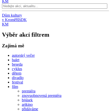
KM
Dům kultury
v Kroměříži
DK
KM
Výběr akcí filtrem
Zajímá mě
autorský večer
balet
beseda
cyklus
dětem
divadlo
festival
film
premiéra
znovuobnovená premiéra
bijásek
artkino
přidáváme