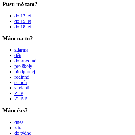
Pustí mě tam?
do 12 let
do 15 let
do 18 let
Mám na to?
zdarma
děti
dobrovolné
pro školy
předprodej
rodinné
senioři
studenti
ZTP
ZTP/P
Mám čas?
dnes
zítra
do týdne