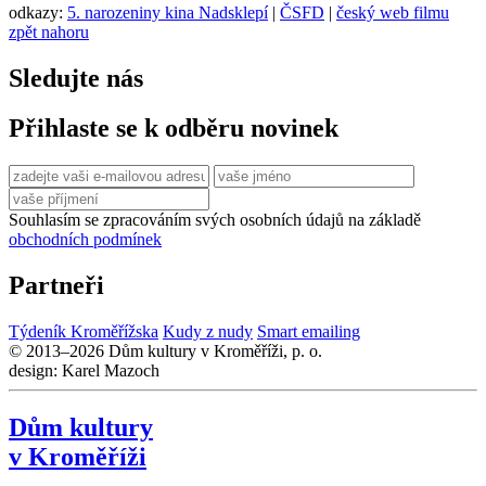
odkazy:
5. narozeniny kina Nadsklepí
|
ČSFD
|
český web filmu
zpět nahoru
Sledujte nás
Přihlaste se k odběru novinek
Souhlasím se zpracováním svých osobních údajů na základě
obchodních podmínek
Partneři
Týdeník Kroměřížska
Kudy z nudy
Smart emailing
© 2013–2026 Dům kultury v Kroměříži, p. o.
design: Karel Mazoch
Dům kultury
v Kroměříži