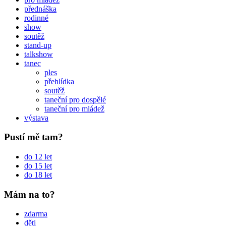
přednáška
rodinné
show
soutěž
stand-up
talkshow
tanec
ples
přehlídka
soutěž
taneční pro dospělé
taneční pro mládež
výstava
Pustí mě tam?
do 12 let
do 15 let
do 18 let
Mám na to?
zdarma
děti