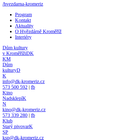
/hvezdarna-kromeriz
Program
Kontakt
Aktuality
O Hvězdárně Kroměříž
Interiéry
Dům kultury
v Kroměříži
DK
KM
Dům
kultury
D
K
info@dk-kromeriz.cz
573 500 592
|
fb
Kino
Nadsklepí
K
N
kino@dk-kromeriz.cz
573 339 280
|
fb
Klub
Starý pivovar
K
SP
ksp@dk-kromeriz.cz