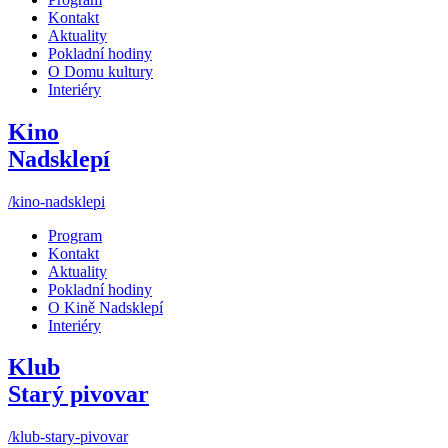
Kontakt
Aktuality
Pokladní hodiny
O Domu kultury
Interiéry
Kino
Nadsklepí
/kino-nadsklepi
Program
Kontakt
Aktuality
Pokladní hodiny
O Kině Nadsklepí
Interiéry
Klub
Starý pivovar
/klub-stary-pivovar