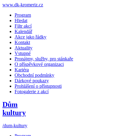
www.dk-kromeriz.cz
Program
Hledat
Filtr akcí
Kalendář
Akce jako řádky
Kontakt
Aktuality
Vstupné
Pronájmy, služby, pro stánkaře
O příspěvkové organizaci
Kariéra
Obchodní podmínky
Dárkové poukazy
Prohlášení o přístupnosti
Fotogalerie z akcí
Dům
kultury
/dum-kultury
Program