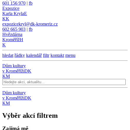
601 156 970
|
fb
Expozice
Karla Kryla
E
KK
expozicekryl@dk-kromeriz.cz
602 665 903
|
fb
Hvězdárna
Kroměříž
H
K
hledat
řádky
kalendář
filtr
kontakt
menu
Dům kultury
v Kroměříži
DK
KM
Dům kultury
v Kroměříži
DK
KM
Výběr akcí filtrem
Zajímá mě