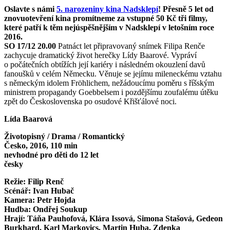
Oslavte s námi
5. narozeniny kina Nadsklepí
! Přesně 5 let od
znovuotevření kina promítneme za vstupné 50 Kč tři filmy,
které patří k těm nejúspěšnějším v Nadsklepí v letošním roce
2016.
SO 17/12 20.00
Patnáct let připravovaný snímek Filipa Renče
zachycuje dramatický život herečky Lídy Baarové. Vypráví
o počátečních obtížích její kariéry i následném okouzlení davů
fanoušků v celém Německu. Věnuje se jejímu mileneckému vztahu
s německým idolem Fröhlichem, nežádoucímu poměru s říšským
ministrem propagandy Goebbelsem i pozdějšímu zoufalému útěku
zpět do Československa po osudové Křišťálové noci.
Lída Baarová
Životopisný / Drama / Romantický
Česko, 2016, 110 min
nevhodné pro děti do 12 let
česky
Režie: Filip Renč
Scénář: Ivan Hubač
Kamera: Petr Hojda
Hudba: Ondřej Soukup
Hrají: Táňa Pauhofová, Klára Issová, Simona Stašová, Gedeon
Burkhard, Karl Markovics, Martin Huba, Zdenka