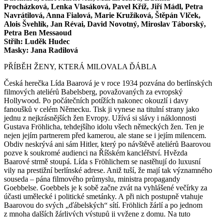
Procházková, Lenka Vlasáková, Pavel Kříž, Jiří Mádl, Petra
Navrátilová, Anna Fialová, Marie Kružíková, Štěpán Vlček,
Alois Švehlík, Jan Révai, David Novotný, Miroslav Táborský,
Petra Ben Messaoud
Střih: Luděk Hudec
Masky: Jana Radilová
PŘÍBĚH ŽENY, KTERÁ MILOVALA ĎÁBLA
Česká herečka Lída Baarová je v roce 1934 pozvána do berlínských
filmových ateliérů Babelsberg, považovaných za evropský
Hollywood. Po počátečních potížích nakonec okouzlí i davy
fanoušků v celém Německu. Tisk ji vynese na titulní strany jako
jednu z nejkrásnějších žen Evropy. Užívá si slávy i náklonnosti
Gustava Fröhlicha, tehdejšího idolu všech německých žen. Ten je
nejen jejím partnerem před kamerou, ale stane se i jejím milencem.
Obdiv neskrývá ani sám Hitler, který po návštěvě ateliérů Baarovou
pozve k soukromé audienci na Říšském kancléřství. Hvězda
Baarové strmě stoupá. Lída s Fröhlichem se nastěhují do luxusní
vily na prestižní berlínské adrese. Aniž tuší, že mají tak významného
souseda – pána filmového průmyslu, ministra propagandy
Goebbelse. Goebbels je k sobě začne zvát na vyhlášené večírky za
účasti umělecké i politické smetánky. A při nich postupně vtahuje
Baarovou do svých „ďábelských“ sítí. Fröhlich žárlí a po jednom
z mnoha dalších žárlivých výstupů ji vyžene z domu. Na tuto