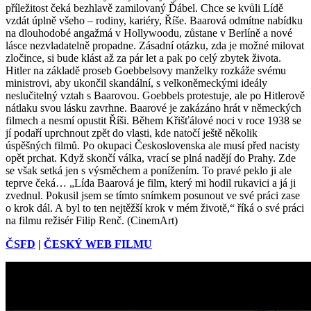
příležitost čeká bezhlavě zamilovaný Ďábel. Chce se kvůli Lídě
vzdát úplně všeho – rodiny, kariéry, Říše. Baarová odmítne nabídku
na dlouhodobé angažmá v Hollywoodu, zůstane v Berlíně a nové
lásce nezvladatelně propadne. Zásadní otázku, zda je možné milovat
zločince, si bude klást až za pár let a pak po celý zbytek života.
Hitler na základě proseb Goebbelsovy manželky rozkáže svému
ministrovi, aby ukončil skandální, s velkoněmeckými ideály
neslučitelný vztah s Baarovou. Goebbels protestuje, ale po Hitlerově
nátlaku svou lásku zavrhne. Baarové je zakázáno hrát v německých
filmech a nesmí opustit Říši. Během Křišťálové noci v roce 1938 se
jí podaří uprchnout zpět do vlasti, kde natočí ještě několik
úspěšných filmů. Po okupaci Československa ale musí před nacisty
opět prchat. Když skončí válka, vrací se plná nadějí do Prahy. Zde
se však setká jen s výsměchem a ponížením. To pravé peklo ji ale
teprve čeká… „Lída Baarová je film, který mi hodil rukavici a já ji
zvednul. Pokusil jsem se tímto snímkem posunout ve své práci zase
o krok dál. A byl to ten nejtěžší krok v mém životě,“ říká o své práci
na filmu režisér Filip Renč. (CinemArt)
ČSFD
|
ČESKÝ WEB FILMU