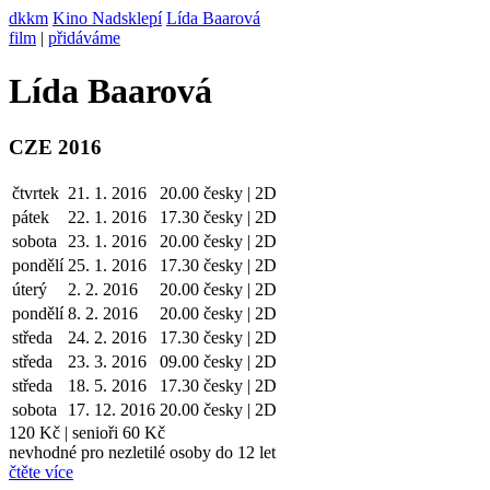
dkkm
Kino Nadsklepí
Lída Baarová
film
|
přidáváme
Lída Baarová
CZE 2016
čtvrtek
21. 1. 2016
20.00
česky | 2D
pátek
22. 1.
2016
17.30
česky | 2D
sobota
23. 1.
2016
20.00
česky | 2D
pondělí
25. 1.
2016
17.30
česky | 2D
úterý
2. 2.
2016
20.00
česky | 2D
pondělí
8. 2.
2016
20.00
česky | 2D
středa
24. 2.
2016
17.30
česky | 2D
středa
23. 3.
2016
09.00
česky | 2D
středa
18. 5.
2016
17.30
česky | 2D
sobota
17. 12.
2016
20.00
česky | 2D
120 Kč
|
senioři 60 Kč
nevhodné pro nezletilé osoby do 12 let
čtěte více