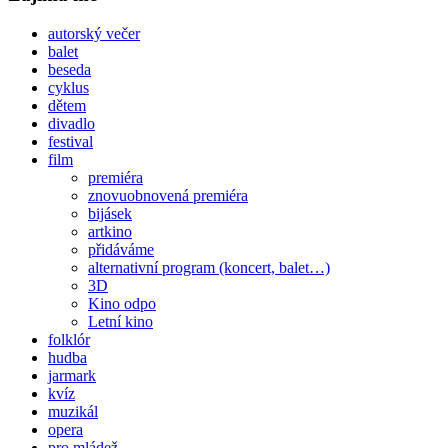
autorský večer
balet
beseda
cyklus
dětem
divadlo
festival
film
premiéra
znovuobnovená premiéra
bijásek
artkino
přidáváme
alternativní program (koncert, balet…)
3D
Kino odpo
Letní kino
folklór
hudba
jarmark
kvíz
muzikál
opera
pro mládež