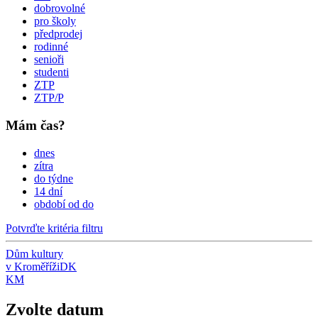
dobrovolné
pro školy
předprodej
rodinné
senioři
studenti
ZTP
ZTP/P
Mám čas?
dnes
zítra
do týdne
14 dní
období od do
Potvrďte kritéria filtru
Dům kultury
v Kroměříži
DK
KM
Zvolte datum