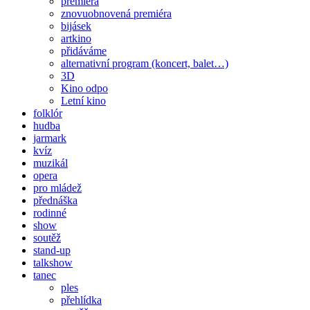
premiéra
znovuobnovená premiéra
bijásek
artkino
přidáváme
alternativní program (koncert, balet…)
3D
Kino odpo
Letní kino
folklór
hudba
jarmark
kvíz
muzikál
opera
pro mládež
přednáška
rodinné
show
soutěž
stand-up
talkshow
tanec
ples
přehlídka