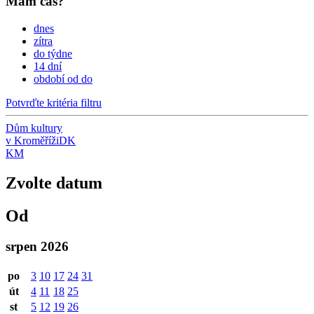
Mám čas?
dnes
zítra
do týdne
14 dní
období od do
Potvrďte kritéria filtru
Dům kultury
v Kroměříži
DK
KM
Zvolte datum
Od
srpen 2026
po
3
10
17
24
31
út
4
11
18
25
st
5
12
19
26