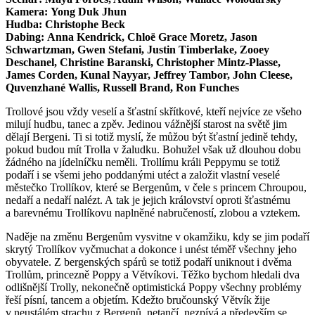
Kamera: Yong Duk Jhun
Hudba: Christophe Beck
Dabing: Anna Kendrick, Chloë Grace Moretz, Jason
Schwartzman, Gwen Stefani, Justin Timberlake, Zooey
Deschanel, Christine Baranski, Christopher Mintz-Plasse,
James Corden, Kunal Nayyar, Jeffrey Tambor, John Cleese,
Quvenzhané Wallis, Russell Brand, Ron Funches
Trollové jsou vždy veselí a šťastní skřítkové, kteří nejvíce ze všeho
milují hudbu, tanec a zpěv. Jedinou vážnější starost na světě jim
dělají Bergeni. Ti si totiž myslí, že můžou být šťastní jedině tehdy,
pokud budou mít Trolla v žaludku. Bohužel však už dlouhou dobu
žádného na jídelníčku neměli. Trollímu králi Peppymu se totiž
podaří i se všemi jeho poddanými utéct a založit vlastní veselé
městečko Trollíkov, které se Bergenům, v čele s princem Chroupou,
nedaří a nedaří nalézt. A tak je jejich království oproti šťastnému
a barevnému Trollíkovu naplněné nabručeností, zlobou a vztekem.
Naděje na změnu Bergenům vysvitne v okamžiku, kdy se jim podaří
skrytý Trollíkov vyčmuchat a dokonce i unést téměř všechny jeho
obyvatele. Z bergenských spárů se totiž podaří uniknout i dvěma
Trollům, princezně Poppy a Větvíkovi. Těžko bychom hledali dva
odlišnější Trolly, nekonečně optimistická Poppy všechny problémy
řeší písní, tancem a objetím. Kdežto bručounský Větvík žije
v neustálém strachu z Bergenů, netančí, nezpívá a především se