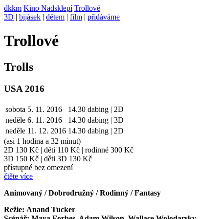
dkkm
Kino Nadsklepí
Trollové
3D
|
bijásek
|
dětem
|
film
|
přidáváme
Trollové
Trolls
USA 2016
sobota
5. 11. 2016
14.30
dabing | 2D
neděle
6. 11.
2016
14.30
dabing | 3D
neděle
11. 12.
2016
14.30
dabing | 2D
(asi 1 hodina a 32 minut)
2D
130 Kč
|
děti 110 Kč
|
rodinné 300 Kč
3D 150 Kč
|
děti 3D 130 Kč
přístupné bez omezení
čtěte více
Animovaný / Dobrodružný / Rodinný / Fantasy
Režie: Anand Tucker
Scénář: Maya Forbes, Adam Wilson, Wallace Wolodarsky