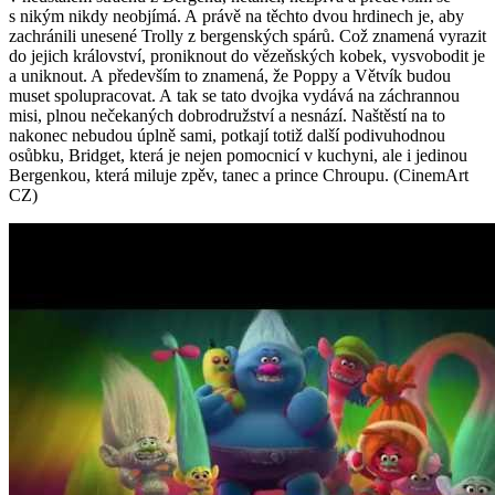
s nikým nikdy neobjímá. A právě na těchto dvou hrdinech je, aby
zachránili unesené Trolly z bergenských spárů. Což znamená vyrazit
do jejich království, proniknout do vězeňských kobek, vysvobodit je
a uniknout. A především to znamená, že Poppy a Větvík budou
muset spolupracovat. A tak se tato dvojka vydává na záchrannou
misi, plnou nečekaných dobrodružství a nesnází. Naštěstí na to
nakonec nebudou úplně sami, potkají totiž další podivuhodnou
osůbku, Bridget, která je nejen pomocnicí v kuchyni, ale i jedinou
Bergenkou, která miluje zpěv, tanec a prince Chroupu. (CinemArt
CZ)