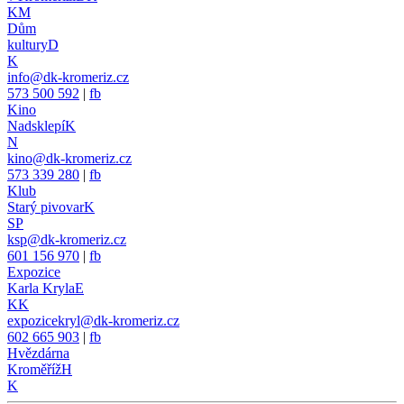
KM
Dům
kultury
D
K
info@dk-kromeriz.cz
573 500 592
|
fb
Kino
Nadsklepí
K
N
kino@dk-kromeriz.cz
573 339 280
|
fb
Klub
Starý pivovar
K
SP
ksp@dk-kromeriz.cz
601 156 970
|
fb
Expozice
Karla Kryla
E
KK
expozicekryl@dk-kromeriz.cz
602 665 903
|
fb
Hvězdárna
Kroměříž
H
K