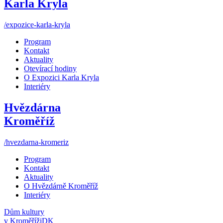
Karla Kryla
/expozice-karla-kryla
Program
Kontakt
Aktuality
Otevírací hodiny
O Expozici Karla Kryla
Interiéry
Hvězdárna
Kroměříž
/hvezdarna-kromeriz
Program
Kontakt
Aktuality
O Hvězdárně Kroměříž
Interiéry
Dům kultury
v Kroměříži
DK