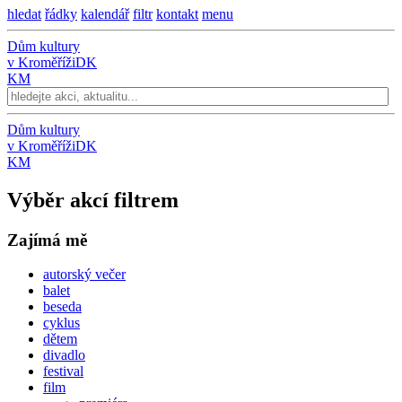
hledat
řádky
kalendář
filtr
kontakt
menu
Dům kultury
v Kroměříži
DK
KM
Dům kultury
v Kroměříži
DK
KM
Výběr akcí filtrem
Zajímá mě
autorský večer
balet
beseda
cyklus
dětem
divadlo
festival
film