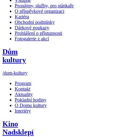
Vstupné
Pronájmy, služby, pro stánkaře
O příspěvkové organizaci
Kariéra
Obchodní podmínky
Dárkové poukazy
Prohlášení o přístupnosti
Fotogalerie z akcí
Dům
kultury
/dum-kultury
Program
Kontakt
Aktuality
Pokladní hodiny
O Domu kultury
Interiéry
Kino
Nadsklepí