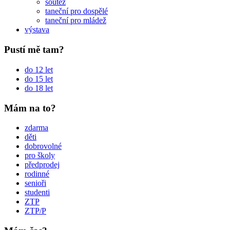
soutěž
taneční pro dospělé
taneční pro mládež
výstava
Pustí mě tam?
do 12 let
do 15 let
do 18 let
Mám na to?
zdarma
děti
dobrovolné
pro školy
předprodej
rodinné
senioři
studenti
ZTP
ZTP/P