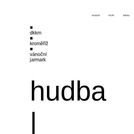
HLEDAT
FILTR
MENU
dkkm
kroměříž
vánoční
jarmark
hudba
|