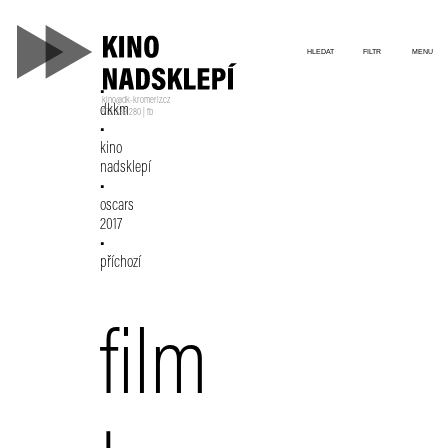
HLEDAT
FILTR
MENU
kino@dk-kromeriz.cz
dkkm
573 339 280
|
fb
kino
nadsklepí
oscars
2017
příchozí
film