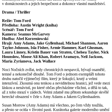
v domácnostech a jejich bezpečnost a dokonce vlastní manželství.
Drama / Thriller
Režie: Tom Ford
Předloha: Austin Wright (kniha)
Scénář: Tom Ford
Kamera: Seamus McGarvey
Hudba: Abel Korzeniowski
Hrají: Amy Adams, Jake Gyllenhaal, Michael Shannon, Aaron
Taylor-Johnson, Isla Fisher, Armie Hammer, Karl Glusman,
Laura Linney, Kristin Bauer van Straten, Chelsea Taylor, Nick
Hounslow, Moose Ali Khan, Robert Aramayo, Neil Jackson,
Maria Zyrianova, Jack Wallace
Noci Nočních zvířat, tedy chronických nespavců, bývají osamělé,
temné a nekonečně dlouhé. Tom Ford o jednom exempláři tohoto
druhu natočil výjimečný film, který je šokující, krutý a velmi
intenzívní. Zkoumá onu tenkou a neviditelnou hranici, jež vede mezi
láskou a nenávistí, po které občas přecházíme všichni, a dělá to tak,
až z toho mrazí v zádech. Velmi zdatně mu přitom sekunduje skvělé
herecké obsazení v čele s Amy Adams a Jakem Gyllenhaalem.
Susan Morrow (Amy Adams) má všechno, po čem vždy toužila,
a přesto se ocitla v životní pasti. Kurátorka galerie moderního umění