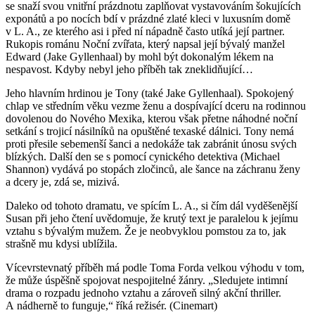
se snaží svou vnitřní prázdnotu zaplňovat vystavováním šokujících
exponátů a po nocích bdí v prázdné zlaté kleci v luxusním domě
v L. A., ze kterého asi i před ní nápadně často utíká její partner.
Rukopis románu Noční zvířata, který napsal její bývalý manžel
Edward (Jake Gyllenhaal) by mohl být dokonalým lékem na
nespavost. Kdyby nebyl jeho příběh tak zneklidňující…
Jeho hlavním hrdinou je Tony (také Jake Gyllenhaal). Spokojený
chlap ve středním věku vezme ženu a dospívající dceru na rodinnou
dovolenou do Nového Mexika, kterou však přetne náhodné noční
setkání s trojicí násilníků na opuštěné texaské dálnici. Tony nemá
proti přesile sebemenší šanci a nedokáže tak zabránit únosu svých
blízkých. Další den se s pomocí cynického detektiva (Michael
Shannon) vydává po stopách zločinců, ale šance na záchranu ženy
a dcery je, zdá se, mizivá.
Daleko od tohoto dramatu, ve spícím L. A., si čím dál vyděšenější
Susan při jeho čtení uvědomuje, že krutý text je paralelou k jejímu
vztahu s bývalým mužem. Že je neobvyklou pomstou za to, jak
strašně mu kdysi ublížila.
Vícevrstevnatý příběh má podle Toma Forda velkou výhodu v tom,
že může úspěšně spojovat nespojitelné žánry. „Sledujete intimní
drama o rozpadu jednoho vztahu a zároveň silný akční thriller.
A nádherně to funguje,“ říká režisér. (Cinemart)