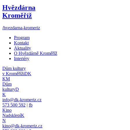
Hvězdárna
Kroměříž
/hvezdarna-kromeriz
Program
Kontakt
Aktuality
O Hvězdárně Kroměříž
Interiéry
Dům kultury
v Kroměříži
DK
KM
Dům
kultury
D
K
info@dk-kromeriz.cz
573 500 592
|
fb
Kino
Nadsklepí
K
N
kino@dk-kromeriz.cz