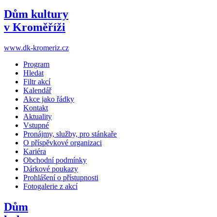
Dům kultury
v Kroměříži
www.dk-kromeriz.cz
Program
Hledat
Filtr akcí
Kalendář
Akce jako řádky
Kontakt
Aktuality
Vstupné
Pronájmy, služby, pro stánkaře
O příspěvkové organizaci
Kariéra
Obchodní podmínky
Dárkové poukazy
Prohlášení o přístupnosti
Fotogalerie z akcí
Dům