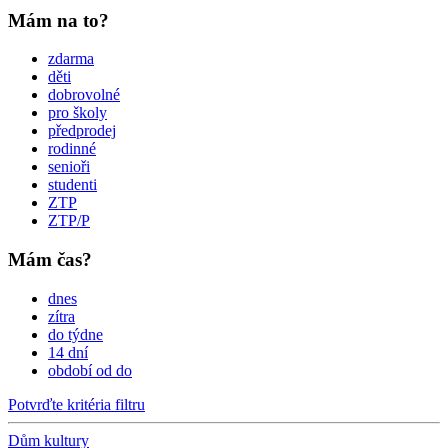
Mám na to?
zdarma
děti
dobrovolné
pro školy
předprodej
rodinné
senioři
studenti
ZTP
ZTP/P
Mám čas?
dnes
zítra
do týdne
14 dní
období od do
Potvrďte kritéria filtru
Dům kultury