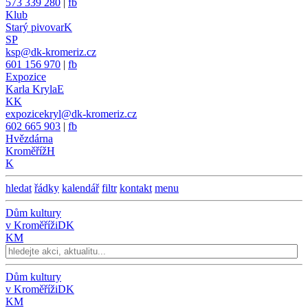
573 339 280
|
fb
Klub
Starý pivovar
K
SP
ksp@dk-kromeriz.cz
601 156 970
|
fb
Expozice
Karla Kryla
E
KK
expozicekryl@dk-kromeriz.cz
602 665 903
|
fb
Hvězdárna
Kroměříž
H
K
hledat
řádky
kalendář
filtr
kontakt
menu
Dům kultury
v Kroměříži
DK
KM
Dům kultury
v Kroměříži
DK
KM