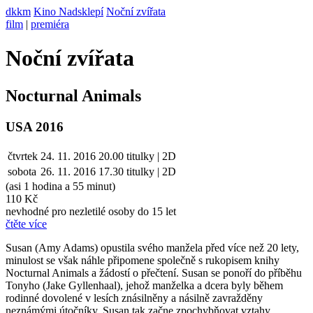
dkkm
Kino Nadsklepí
Noční zvířata
film
|
premiéra
Noční zvířata
Nocturnal Animals
USA 2016
čtvrtek
24. 11. 2016
20.00
titulky | 2D
sobota
26. 11.
2016
17.30
titulky | 2D
(asi 1 hodina a 55 minut)
110 Kč
nevhodné pro nezletilé osoby do 15 let
čtěte více
Susan (Amy Adams) opustila svého manžela před více než 20 lety,
minulost se však náhle připomene společně s rukopisem knihy
Nocturnal Animals a žádostí o přečtení. Susan se ponoří do příběhu
Tonyho (Jake Gyllenhaal), jehož manželka a dcera byly během
rodinné dovolené v lesích znásilněny a násilně zavražděny
neznámými útočníky. Susan tak začne zpochybňovat vztahy