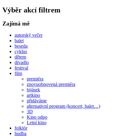
Výběr akcí filtrem
Zajímá mě
autorský večer
balet
beseda
cyklus
dětem
divadlo
festival
film
premiéra
znovuobnovená premiéra
bijásek
artkino
přidáváme
alternativní program (koncert, balet…)
3D
Kino odpo
Letní kino
folklór
hudba