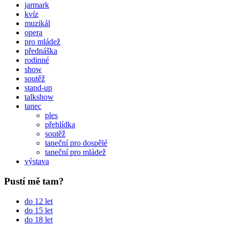
jarmark
kvíz
muzikál
opera
pro mládež
přednáška
rodinné
show
soutěž
stand-up
talkshow
tanec
ples
přehlídka
soutěž
taneční pro dospělé
taneční pro mládež
výstava
Pustí mě tam?
do 12 let
do 15 let
do 18 let