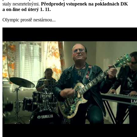
staly nesmrtelnými.
Předprodej vstupenek na pokladnách DK
a on-line od úterý 1. 11.
Olympic prostě nestárnou...