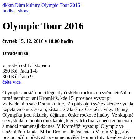
dkkm
Dům kultury
Olympic Tour 2016
hudba
|
show
Olympic Tour 2016
čtvrtek 15. 12. 2016 v 18.00 hodin
Divadelní sál
v prodeji od 1. listopadu
350 Kč | řada 1–8
300 Kč | řada 9–
čtěte více
Olympic - nestárnoucí legendy českého rocku - na svém letošním
turné neminou ani Kroměříž, kde 15. prosince vystoupí
v divadelním sále Domu kultury. Za půlstoletí své existence vydala
kapela více než 70 alb, získala 3 Zlaté a 3 České slavíky. Dějiny
Olympiku jsou fakticky dějinami české rockové hudby. Ve skupině
se vystřídalo mnoho muzikantů, kteří v této branži něco znamenali
a mnozí znamenají dodnes. V Kroměříži vystoupí Olympic ve
složení Petr Janda, Milan Broum, Jiří Valenta a Martin Vajgl, aby
posluchačům předvedli svou nejnovější tvorbu i hity, které se dávno