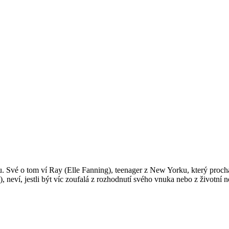
u. Své o tom ví Ray (Elle Fanning), teenager z New Yorku, který pro
neví, jestli být víc zoufalá z rozhodnutí svého vnuka nebo z životní n