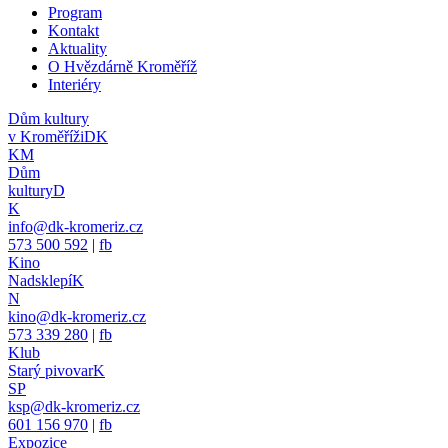
Program
Kontakt
Aktuality
O Hvězdárně Kroměříž
Interiéry
Dům kultury
v Kroměříži
DK
KM
Dům
kultury
D
K
info@dk-kromeriz.cz
573 500 592
|
fb
Kino
Nadsklepí
K
N
kino@dk-kromeriz.cz
573 339 280
|
fb
Klub
Starý pivovar
K
SP
ksp@dk-kromeriz.cz
601 156 970
|
fb
Expozice