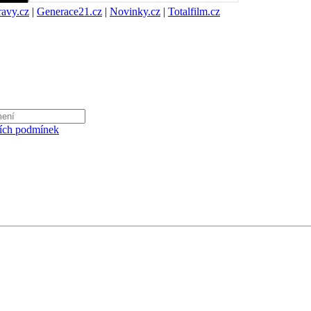
avy.cz
|
Generace21.cz
|
Novinky.cz
|
Totalfilm.cz
ích podmínek