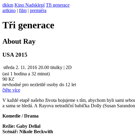
dkkm
Kino Nadsklepí
Tři generace
artkino
|
film
|
premiéra
Tři generace
About Ray
USA 2015
středa
2. 11. 2016
20.00
titulky | 2D
(asi 1 hodina a 32 minut)
90 Kč
nevhodné pro nezletilé osoby do 12 let
čtěte více
V každé etapě našeho života bojujeme s tím, abychom byli sami sebo
a sama se hledá. A Rayova netradiční babička Dolly (Susan Sarandon), 
Komedie / Drama
Režie: Gaby Dellal
Scénář: Nikole Beckwith