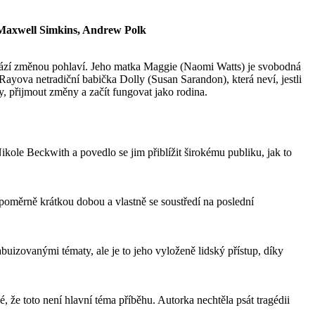
 Maxwell Simkins, Andrew Polk
chází změnou pohlaví. Jeho matka Maggie (Naomi Watts) je svobodná
Rayova netradiční babička Dolly (Susan Sarandon), která neví, jestli
y, přijmout změny a začít fungovat jako rodina.
kole Beckwith a povedlo se jim přiblížit širokému publiku, jak to
oměrně krátkou dobou a vlastně se soustředí na poslední
buizovanými tématy, ale je to jeho vyloženě lidský přístup, díky
é, že toto není hlavní téma příběhu. Autorka nechtěla psát tragédii