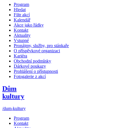
Program
Hledat
Filtr akcí
Kalendář
Akce jako řádky
Kontakt
Aktuality
Vstupné
Pronájmy, služby, pro stánkaře
O příspěvkové organizaci
Kariéra
Obchodní podmínky
Dárkové poukazy
Prohlášení o přístupnosti
Fotogalerie z akcí
Dům
kultury
/dum-kultury
Program
Kontakt