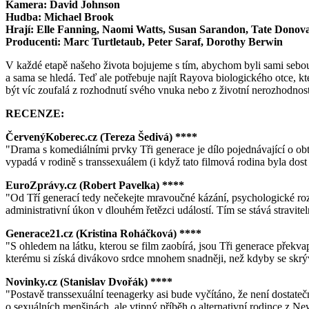
Kamera: David Johnson
Hudba: Michael Brook
Hrají: Elle Fanning, Naomi Watts, Susan Sarandon, Tate Donov
Producenti: Marc Turtletaub, Peter Saraf, Dorothy Berwin
V každé etapě našeho života bojujeme s tím, abychom byli sami sebo
a sama se hledá. Teď ale potřebuje najít Rayova biologického otce, k
být víc zoufalá z rozhodnutí svého vnuka nebo z životní nerozhodnosti
RECENZE:
ČervenýKoberec.cz (Tereza Šedivá) ****
"Drama s komediálními prvky Tři generace je dílo pojednávající o obt
vypadá v rodině s transsexuálem (i když tato filmová rodina byla dost
EuroZprávy.cz (Robert Pavelka) ****
"Od Tří generací tedy nečekejte mravoučné kázání, psychologické ro
administrativní úkon v dlouhém řetězci událostí. Tím se stává stravi
Generace21.cz (Kristina Roháčková) ****
"S ohledem na látku, kterou se film zaobírá, jsou Tři generace překva
kterému si získá divákovo srdce mnohem snadněji, než kdyby se skr
Novinky.cz (Stanislav Dvořák) ****
"Postavě transsexuální teenagerky asi bude vyčítáno, že není dostatečně
o sexuálních menšinách, ale vtipný příběh o alternativní rodince z N