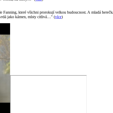
e Fanning, které všichni prorokují velkou budoucnost. A mladá herečk
 tvrdá jako kámen, místy citlivá…" (
více
)