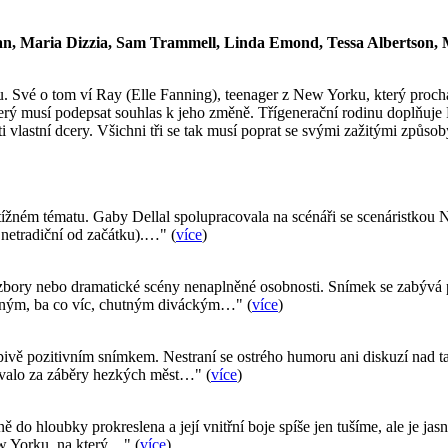
an, Maria Dizzia, Sam Trammell, Linda Emond, Tessa Albertson,
u. Své o tom ví Ray (Elle Fanning), teenager z New Yorku, který pro
terý musí podepsat souhlas k jeho změně. Třígenerační rodinu doplňuje 
 vlastní dcery. Všichni tři se tak musí poprat se svými zažitými způsob
ížném tématu. Gaby Dellal spolupracovala na scénáři se scenáristkou Ni
 netradiční od začátku).…" (
více
)
zbory nebo dramatické scény nenaplněné osobnosti. Snímek se zabývá p
telným, ba co víc, chutným diváckým…" (
více
)
pivě pozitivním snímkem. Nestraní se ostrého humoru ani diskuzí nad ta
ývalo za záběry hezkých měst…" (
více
)
 do hloubky prokreslena a její vnitřní boje spíše jen tušíme, ale je jasn
ew Yorku, na který…" (
více
)