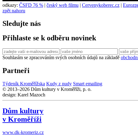
odkazy:
ČSFD 76 %
|
český web filmu
|
Cervenykoberec.cz
|
Eurozpr
zpět nahoru
Sledujte nás
Přihlaste se k odběru novinek
Souhlasím se zpracováním svých osobních údajů na základě
obchodn
Partneři
Týdeník Kroměřížska
Kudy z nudy
Smart emailing
© 2013–2026 Dům kultury v Kroměříži, p. o.
design: Karel Mazoch
Dům kultury
v Kroměříži
www.dk-kromeriz.cz