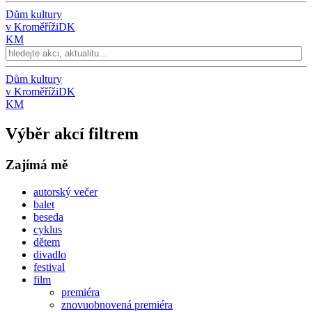
Dům kultury
v Kroměříži
DK
KM
Dům kultury
v Kroměříži
DK
KM
Výběr akcí filtrem
Zajímá mě
autorský večer
balet
beseda
cyklus
dětem
divadlo
festival
film
premiéra
znovuobnovená premiéra