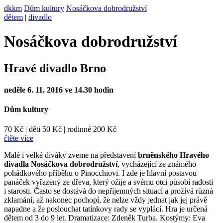
dkkm
Dům kultury
Nosáčkova dobrodružství
dětem
|
divadlo
Nosáčkova dobrodružství
Hravé divadlo Brno
neděle 6. 11. 2016 ve 14.30 hodin
Dům kultury
70 Kč
|
děti 50 Kč
|
rodinné 200 Kč
čtěte více
Malé i velké diváky zveme na představení
brněnského Hravého
divadla Nosáčkova dobrodružství
, vycházející ze známého
pohádkového příběhu o Pinocchiovi. I zde je hlavní postavou
panáček vyřazený ze dřeva, který ožije a svému otci působí radosti
i starosti. Často se dostává do nepříjemných situací a prožívá různá
zklamání, až nakonec pochopí, že nelze vždy jednat jak jej právě
napadne a že poslouchat tatínkovy rady se vyplácí. Hra je určená
dětem od 3 do 9 let. Dramatizace: Zdeněk Turba. Kostýmy: Eva