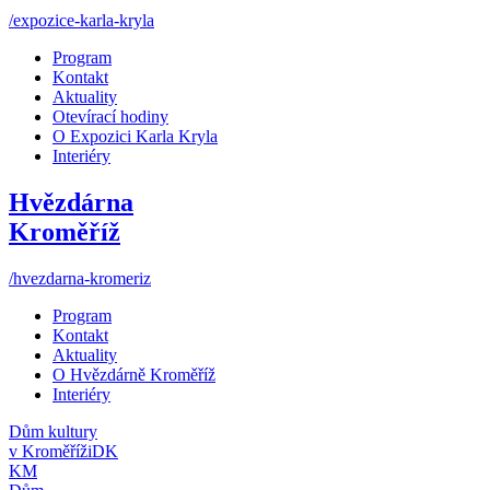
/expozice-karla-kryla
Program
Kontakt
Aktuality
Otevírací hodiny
O Expozici Karla Kryla
Interiéry
Hvězdárna
Kroměříž
/hvezdarna-kromeriz
Program
Kontakt
Aktuality
O Hvězdárně Kroměříž
Interiéry
Dům kultury
v Kroměříži
DK
KM