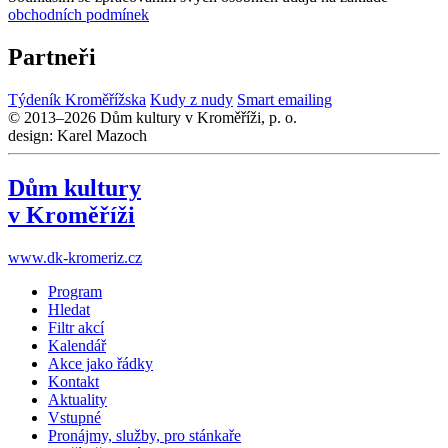
obchodních podmínek
Partneři
Týdeník Kroměřížska
Kudy z nudy
Smart emailing
© 2013–2026 Dům kultury v Kroměříži, p. o.
design: Karel Mazoch
Dům kultury
v Kroměříži
www.dk-kromeriz.cz
Program
Hledat
Filtr akcí
Kalendář
Akce jako řádky
Kontakt
Aktuality
Vstupné
Pronájmy, služby, pro stánkaře