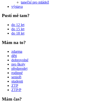
taneční pro mládež
výstava
Pustí mě tam?
do 12 let
do 15 let
do 18 let
Mám na to?
zdarma
děti
dobrovolné
pro školy
předprodej
rodinné
senioři
studenti
ZTP
ZTP/P
Mám čas?