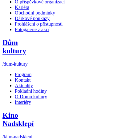
O příspěvkové organizaci
Kariéra
Obchodní podmínky
Dárkové poukazy
Prohlášení o přístupnosti
Fotogalerie z akcí
Dům
kultury
/dum-kultury
Program
Kontakt
Aktuality
Pokladní hodiny
O Domu kultury
Interiéry
Kino
Nadsklepí
/kino-nadsklepi