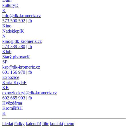
Dům
kultury
D
K
info@dk-kromeriz.cz
573 500 592
|
fb
Kino
Nadsklepí
K
N
kino@dk-kromeriz.cz
573 339 280
|
fb
Klub
Starý pivovar
K
SP
ksp@dk-kromeriz.cz
601 156 970
|
fb
Expozice
Karla Kryla
E
KK
expozicekryl@dk-kromeriz.cz
602 665 903
|
fb
Hvězdárna
Kroměříž
H
K
hledat
řádky
kalendář
filtr
kontakt
menu