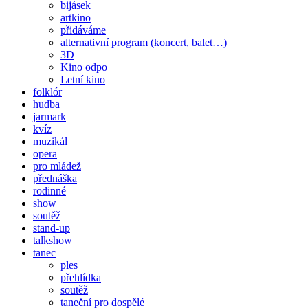
bijásek
artkino
přidáváme
alternativní program (koncert, balet…)
3D
Kino odpo
Letní kino
folklór
hudba
jarmark
kvíz
muzikál
opera
pro mládež
přednáška
rodinné
show
soutěž
stand-up
talkshow
tanec
ples
přehlídka
soutěž
taneční pro dospělé