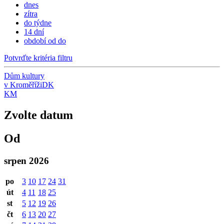
dnes
zítra
do týdne
14 dní
období od do
Potvrďte kritéria filtru
Dům kultury
v Kroměříži
DK
KM
Zvolte datum
Od
srpen 2026
po
3
10
17
24
31
út
4
11
18
25
st
5
12
19
26
čt
6
13
20
27