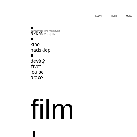
HLEDAT
FILTR
MENU
kino@dk-kromeriz.cz
dkkm
573 339 280
|
fb
kino
nadsklepí
devátý
život
louise
draxe
film