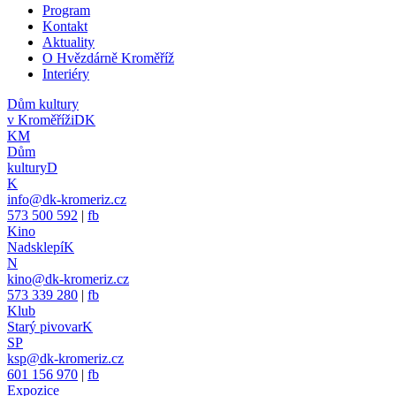
Program
Kontakt
Aktuality
O Hvězdárně Kroměříž
Interiéry
Dům kultury
v Kroměříži
DK
KM
Dům
kultury
D
K
info@dk-kromeriz.cz
573 500 592
|
fb
Kino
Nadsklepí
K
N
kino@dk-kromeriz.cz
573 339 280
|
fb
Klub
Starý pivovar
K
SP
ksp@dk-kromeriz.cz
601 156 970
|
fb
Expozice