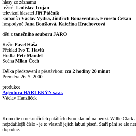
hlasy ze záznamu
režisér
Ladislav Trojan
televizní hlasatel
Jiří Ptáčník
karbaníci
Václav Vydra, Jindřich Bonaventura, Ernesto Čekan
hospodyně
Jana Boušková, Kateřina Hrachovcová
děti z
tanečního souboru JARO
Režie
Pavel Háša
Překlad
Ivo T. Havlů
Hudba
Petr Mandel
Scéna
Milan Čech
Délka představení s přestávkou:
cca 2 hodiny 20 minut
Premiéra 26. 5. 2000
produkce
Agentura HARLEKÝN s.r.o.
Václav Hanzlíček
Komedie o nekončících patáliích dvou klaunů na penzi. Willie Clark a 
nejzdařilejší číslo - je to vlastně jejich labutí píseň. Staří páni se a
dopadne.