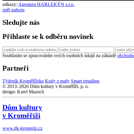
odkazy:
Agentura HARLEKÝN s.r.o.
zpět nahoru
Sledujte nás
Přihlaste se k odběru novinek
Souhlasím se zpracováním svých osobních údajů na základě
obchodn
Partneři
Týdeník Kroměřížska
Kudy z nudy
Smart emailing
© 2013–2026 Dům kultury v Kroměříži, p. o.
design: Karel Mazoch
Dům kultury
v Kroměříži
www.dk-kromeriz.cz