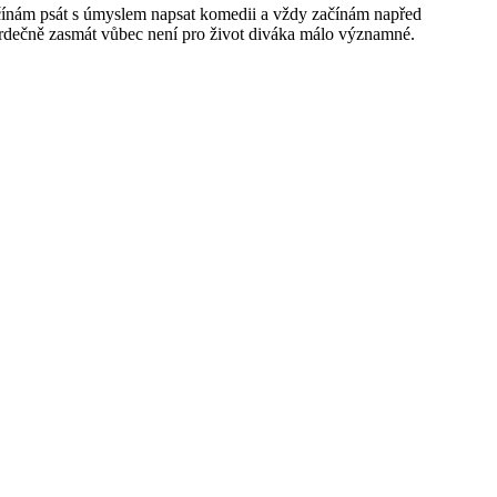
čínám psát s úmyslem napsat komedii a vždy začínám napřed
e srdečně zasmát vůbec není pro život diváka málo významné.