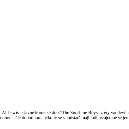
Al Lewis - slavné komické duo "The Sunshine Boys" z éry vaudevillu. Po
le nemohou stále dohodnout, ačkoliv se vpodstatě mají rádi, vzájemně se j