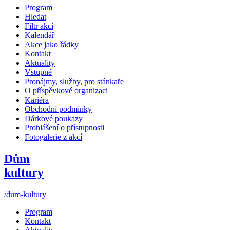
Program
Hledat
Filtr akcí
Kalendář
Akce jako řádky
Kontakt
Aktuality
Vstupné
Pronájmy, služby, pro stánkaře
O příspěvkové organizaci
Kariéra
Obchodní podmínky
Dárkové poukazy
Prohlášení o přístupnosti
Fotogalerie z akcí
Dům
kultury
/dum-kultury
Program
Kontakt