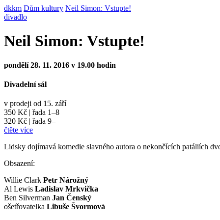
dkkm
Dům kultury
Neil Simon: Vstupte!
divadlo
Neil Simon: Vstupte!
pondělí 28. 11. 2016 v 19.00 hodin
Divadelní sál
v prodeji od 15. září
350 Kč | řada 1–8
320 Kč | řada 9–
čtěte více
Lidsky dojímavá komedie slavného autora o nekončících patáliích dv
Obsazení:
Willie Clark
Petr Nárožný
Al Lewis
Ladislav Mrkvička
Ben Silverman
Jan Čenský
ošetřovatelka
Libuše Švormová