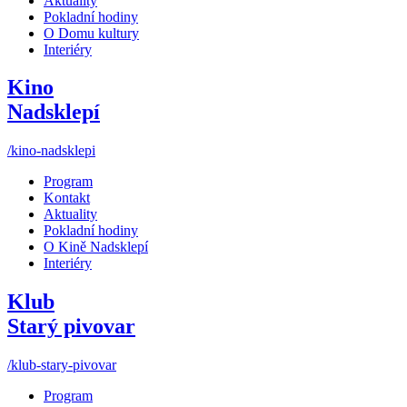
Aktuality
Pokladní hodiny
O Domu kultury
Interiéry
Kino
Nadsklepí
/kino-nadsklepi
Program
Kontakt
Aktuality
Pokladní hodiny
O Kině Nadsklepí
Interiéry
Klub
Starý pivovar
/klub-stary-pivovar
Program