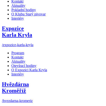
Kontakt
Aktuality
Pokladní hodiny
O Klubu Starý pivovar
Interiéry
Expozice
Karla Kryla
/expozice-karla-kryla
Program
Kontakt
Aktuality
Otevírací hodiny
O Expozici Karla Kryla
Interiéry
Hvězdárna
Kroměříž
/hvezdarna-kromeriz