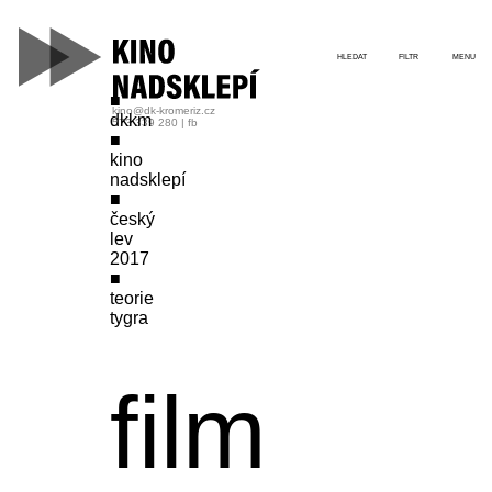
HLEDAT
FILTR
MENU
kino@dk-kromeriz.cz
dkkm
573 339 280
|
fb
kino
nadsklepí
český
lev
2017
teorie
tygra
film