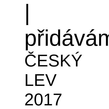
|
přidává
ČESKÝ
LEV
2017